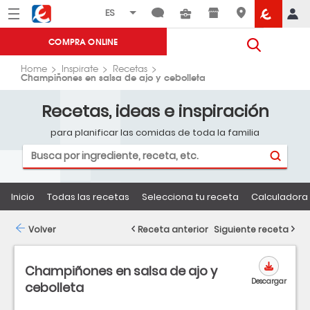
Menú
Eroski
COMPRA ONLINE
Home
Inspirate
Recetas
Champiñones en salsa de ajo y cebolleta
Recetas, ideas e inspiración
para planificar las comidas de toda la familia
Inicio
Todas las recetas
Selecciona tu receta
Calculadora 
Volver
Receta anterior
Siguiente receta
Champiñones en salsa de ajo y
Descargar
cebolleta