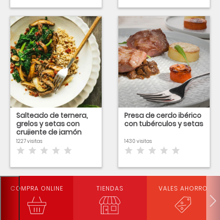
Salteado de ternera,
Presa de cerdo ibérico
grelos y setas con
con tubérculos y setas
crujiente de jamón
1227 visitas
1430 visitas
COMPRA ONLINE
TIENDAS
VALES AHORRO