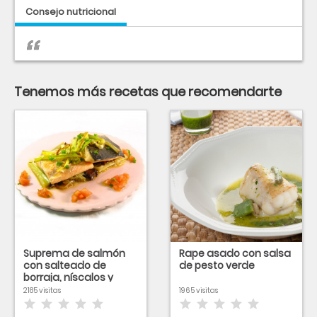
Consejo nutricional
Tenemos más recetas que recomendarte
Suprema de salmón
Rape asado con salsa
con salteado de
de pesto verde
borraja, níscalos y
vinagreta de tomate
2185 visitas
1965 visitas