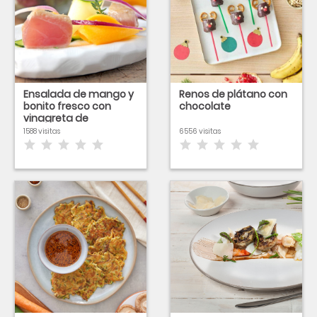
Ensalada de mango y
Renos de plátano con
bonito fresco con
chocolate
vinagreta de
melocotón
1588 visitas
6556 visitas