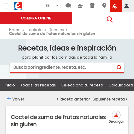
Menú
Eroski
COMPRA ONLINE
Home
Inspirate
Recetas
Coctel de zumo de frutas naturales sin gluten
Recetas, ideas e inspiración
para planificar las comidas de toda la familia
Inicio
Todas las recetas
Selecciona tu receta
Calculadora 
Volver
Receta anterior
Siguiente receta
Coctel de zumo de frutas naturales
Descargar
sin gluten