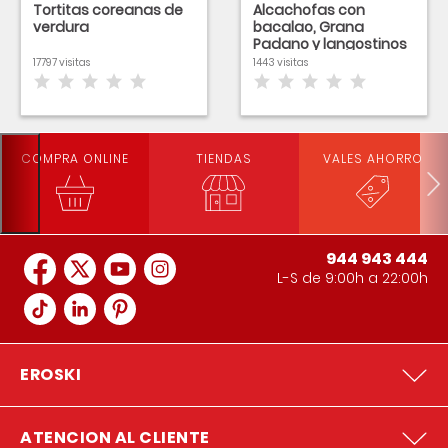
Tortitas coreanas de
Alcachofas con
verdura
bacalao, Grana
Padano y langostinos
17797 visitas
1443 visitas
COMPRA ONLINE
TIENDAS
VALES AHORRO
944 943 444
L-S de 9:00h a 22:00h
EROSKI
ATENCION AL CLIENTE