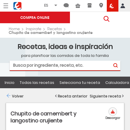
Menú
Eroski
COMPRA ONLINE
Home
Inspirate
Recetas
Chupito de camembert y langostino crujiente
Recetas, ideas e inspiración
para planificar las comidas de toda la familia
Inicio
Todas las recetas
Selecciona tu receta
Calculadora 
Volver
Receta anterior
Siguiente receta
Chupito de camembert y
Descargar
langostino crujiente