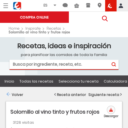
Menú
Eroski
COMPRA ONLINE
Home
Inspirate
Recetas
Solomillo al vino tinto y frutos rojos
Recetas, ideas e inspiración
para planificar las comidas de toda la familia
Inicio
Todas las recetas
Selecciona tu receta
Calculadora 
Volver
Receta anterior
Siguiente receta
Solomillo al vino tinto y frutos rojos
Descargar
3128 visitas