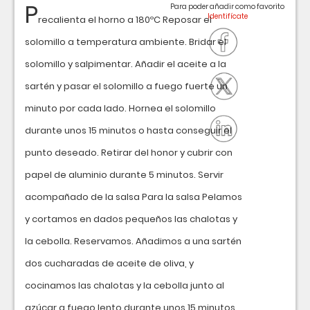
P
Para poder añadir como favorito
recalienta el horno a 180ºC Reposar el
solomillo a temperatura ambiente. Bridar el
solomillo y salpimentar. Añadir el aceite a la
sartén y pasar el solomillo a fuego fuerte un
minuto por cada lado. Hornea el solomillo
durante unos 15 minutos o hasta conseguir el
punto deseado. Retirar del honor y cubrir con
papel de aluminio durante 5 minutos. Servir
acompañado de la salsa Para la salsa Pelamos
y cortamos en dados pequeños las chalotas y
la cebolla. Reservamos. Añadimos a una sartén
dos cucharadas de aceite de oliva, y
cocinamos las chalotas y la cebolla junto al
azúcar a fuego lento durante unos 15 minutos.