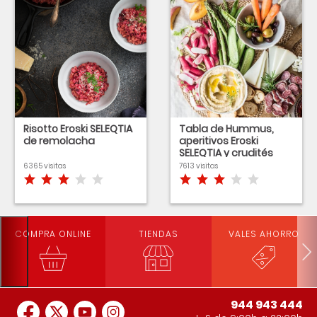
Risotto Eroski SELEQTIA
Tabla de Hummus,
de remolacha
aperitivos Eroski
SELEQTIA y crudités
6365 visitas
7613 visitas
COMPRA ONLINE
TIENDAS
VALES AHORRO
944 943 444