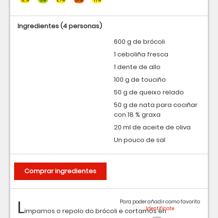
Ingredientes
(4 personas)
600 g de brócoli
1 ceboliña fresca
1 dente de allo
100 g de touciño
50 g de queixo relado
50 g de nata para cociñar
con 18 % graxa
20 ml de aceite de oliva
Un pouco de sal
Comprar ingredientes
L
Para poder añadir como favorito
impamos o repolo do brócoli e cortamos en