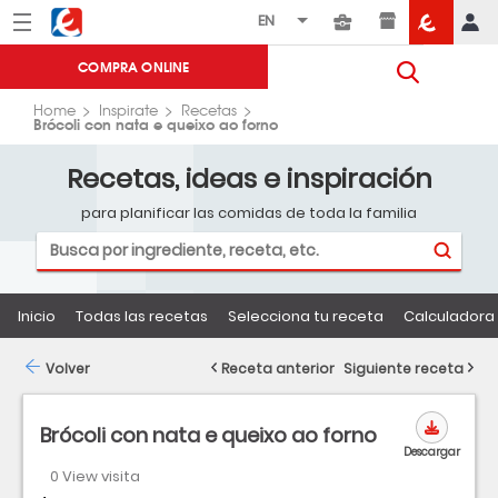
Menú
Eroski
COMPRA ONLINE
Home
Inspirate
Recetas
Brócoli con nata e queixo ao forno
Recetas, ideas e inspiración
para planificar las comidas de toda la familia
Inicio
Todas las recetas
Selecciona tu receta
Calculadora 
Volver
Receta anterior
Siguiente receta
Brócoli con nata e queixo ao forno
Descargar
0 View visita