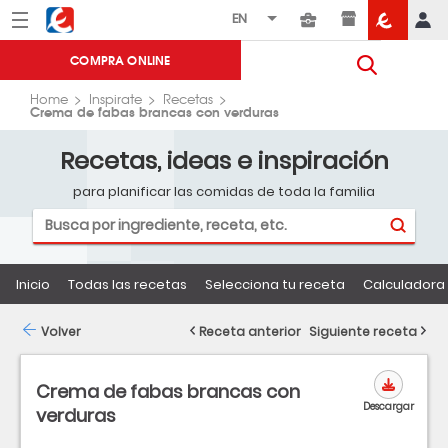
Menú
Eroski
COMPRA ONLINE
Home
Inspirate
Recetas
Crema de fabas brancas con verduras
Recetas, ideas e inspiración
para planificar las comidas de toda la familia
Inicio
Todas las recetas
Selecciona tu receta
Calculadora 
Volver
Receta anterior
Siguiente receta
Crema de fabas brancas con
Descargar
verduras