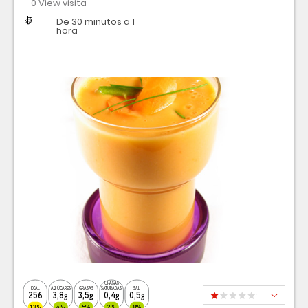
0 View visita
Dificultad
Tiempo
De 30 minutos a 1
hora
GRASAS
KCAL
AZÚCARES
GRASAS
SATURADAS
SAL
256
3,8g
3,5g
0,4g
0,5g
13%
4%
5%
2%
8%