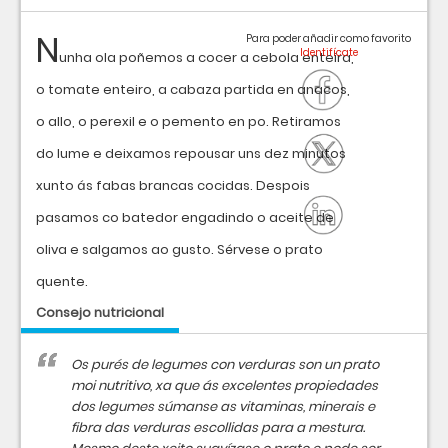
N
Para poder añadir como favorito
unha ola poñemos a cocer a cebola enteira,
o tomate enteiro, a cabaza partida en anacos,
o allo, o perexil e o pemento en po. Retiramos
do lume e deixamos repousar uns dez minutos
xunto ás fabas brancas cocidas. Despois
pasamos co batedor engadindo o aceite de
oliva e salgamos ao gusto. Sérvese o prato
quente.
Consejo nutricional
Os purés de legumes con verduras son un prato
moi nutritivo, xa que ás excelentes propiedades
dos legumes súmanse as vitaminas, minerais e
fibra das verduras escollidas para a mestura.