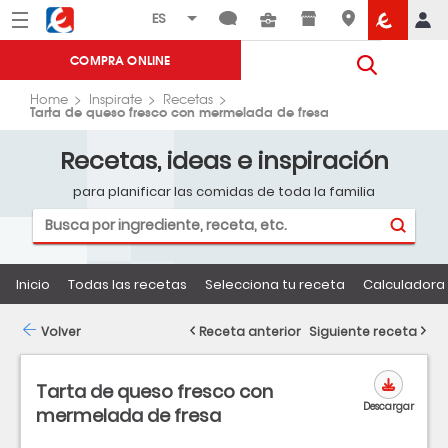
Menú
Eroski
COMPRA ONLINE
Home
Inspirate
Recetas
Tarta de queso fresco con mermelada de fresa
Recetas, ideas e inspiración
para planificar las comidas de toda la familia
Inicio
Todas las recetas
Selecciona tu receta
Calculadora 
Volver
Receta anterior
Siguiente receta
Tarta de queso fresco con
Descargar
mermelada de fresa