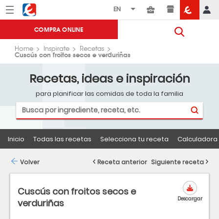
Menú
Eroski
COMPRA ONLINE
Home
Inspirate
Recetas
Cuscús con froitos secos e verduriñas
Recetas, ideas e inspiración
para planificar las comidas de toda la familia
Inicio
Todas las recetas
Selecciona tu receta
Calculadora 
Volver
Receta anterior
Siguiente receta
Cuscús con froitos secos e
Descargar
verduriñas