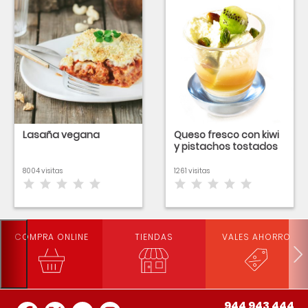
Lasaña vegana
Queso fresco con kiwi
y pistachos tostados
8004 visitas
1261 visitas
COMPRA ONLINE
TIENDAS
VALES AHORRO
944 943 444