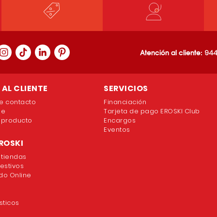
Atención al cliente:
944
AL CLIENTE
SERVICIOS
e contacto
Financiación
ne
Tarjeta de pago EROSKI Club
 producto
Encargos
Eventos
ROSKI
 tiendas
festivos
o Online
sticos