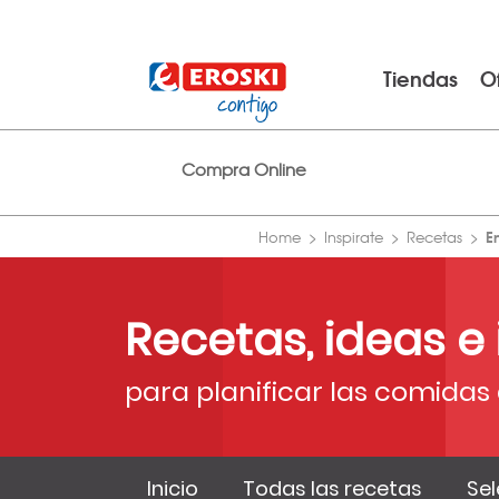
Tiendas
O
Compra Online
E
Home
Inspirate
Recetas
Recetas, ideas e
para planificar las comidas 
Inicio
Todas las recetas
Sel