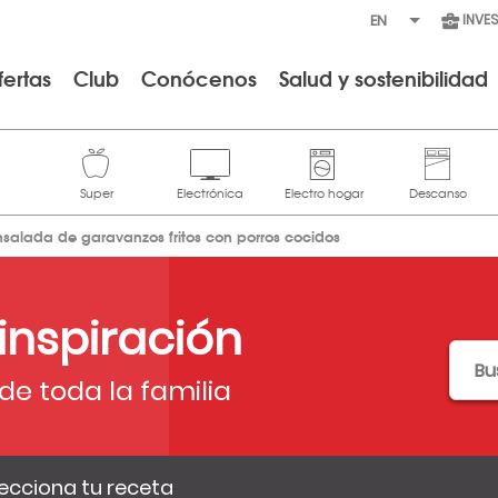
INVE
fertas
Club
Conócenos
Salud y sostenibilidad
nsalada de garavanzos fritos con porros cocidos
 inspiración
de toda la familia
ecciona tu receta