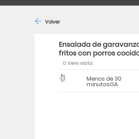
Volver
Ensalada de garavanz
fritos con porros cocid
0 View visita
Dificultad
Tiempo
Menos de 30
minutosGA