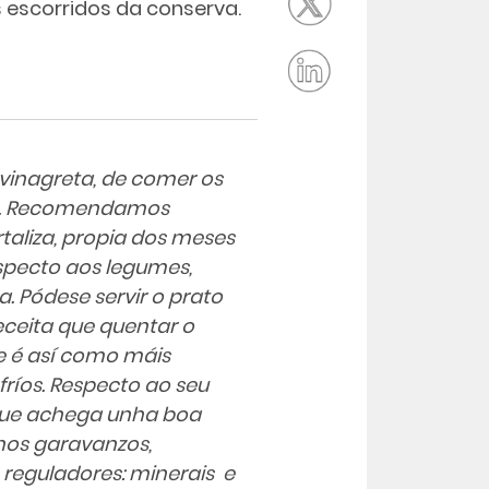
s escorridos da conserva.
 vinagreta, de comer os
da. Recomendamos
taliza, propia dos meses
especto aos legumes,
a. Pódese servir o prato
ceita que quentar o
se é así como máis
ríos. Respecto ao seu
o que achega unha boa
nos garavanzos,
reguladores: minerais e