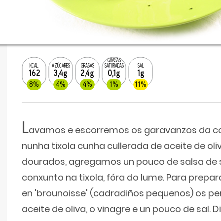
GRASAS
KCAL
AZÚCARES
GRASAS
SATURADAS
SAL
162
3,4g
2,4g
0,1g
1g
8%
4%
4%
1%
11%
L
avamos e escorremos os garavanzos da c
nunha tixola cunha cullerada de aceite de oliv
dourados, agregamos un pouco de salsa de 
conxunto na tixola, fóra do lume. Para prepa
en 'brounoisse' (cadradiños pequenos) os 
aceite de oliva, o vinagre e un pouco de sal