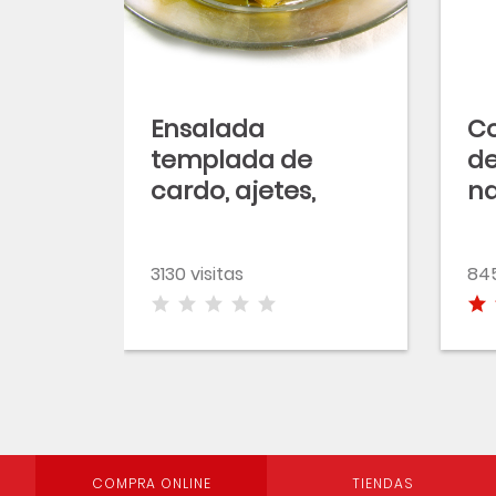
Ensalada
Co
templada de
de
cardo, ajetes,
na
pera, gulas y setas
si
3130 visitas
845
COMPRA ONLINE
TIENDAS