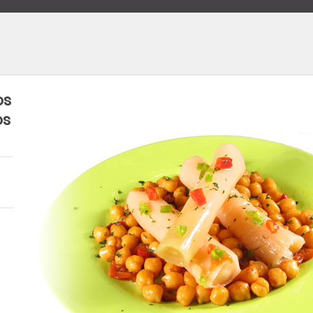
os
os