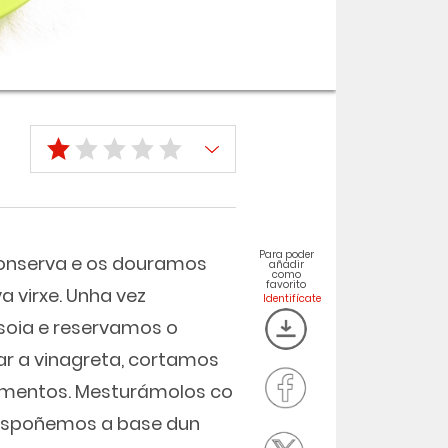
Para poder
onserva e os douramos
añadir
como
favorito
a virxe. Unha vez
soia e reservamos o
rar a vinagreta, cortamos
pementos. Mesturámolos co
. Dispoñemos a base dun