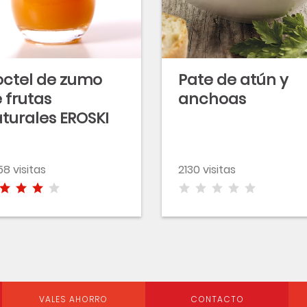
ctel de zumo
Pate de atún y
 frutas
anchoas
turales EROSKI
n gluten
8 visitas
2130 visitas
VALES AHORRO
CONTACTO