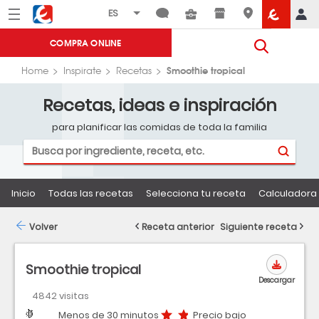
Menú
Eroski
COMPRA ONLINE
Smoothie tropical
Home
Inspirate
Recetas
Recetas, ideas e inspiración
para planificar las comidas de toda la familia
Inicio
Todas las recetas
Selecciona tu receta
Calculadora 
Volver
Receta anterior
Siguiente receta
Smoothie tropical
Descargar
4842 visitas
Dificultad
Tiempo
Precio bajo
Menos de 30 minutos
Precio bajo