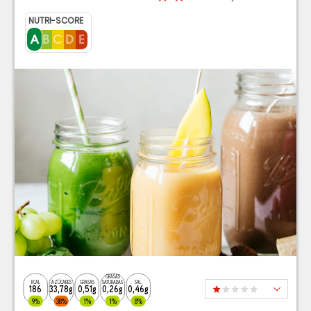
NUTRI-SCORE
GRASAS
KCAL
AZÚCARES
GRASAS
SATURADAS
SAL
186
33,78g
0,51g
0,26g
0,46g
9%
38%
1%
1%
8%