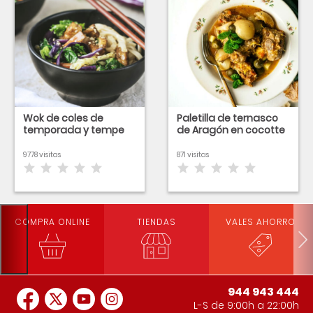
Wok de coles de
Paletilla de ternasco
temporada y tempe
de Aragón en cocotte
9778 visitas
871 visitas
COMPRA ONLINE
TIENDAS
VALES AHORRO
944 943 444
L-S de 9:00h a 22:00h