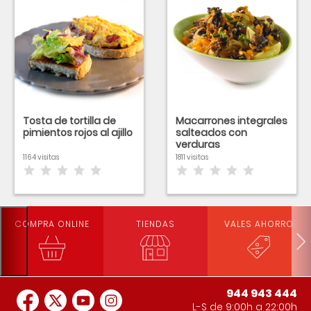
Tosta de tortilla de
Macarrones integrales
pimientos rojos al ajillo
salteados con
verduras
1164 visitas
1811 visitas
COMPRA ONLINE
TIENDAS
VALES AHORRO
944 943 444
L-S de 9:00h a 22:00h