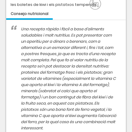
les boletes de kiwi i els pistatxos temperats.
Consejo nutricional
Una recepta ràpida i fàcil a base d’aliments
saludables i molt nutritius. Es pot presentar com
un aperitiu per a dinars o berenars, com a
alternativa a un esmorzar diferent i, fins i tot, com
a postres fresques, ja que es tracta d’una recepta
molt completa. Pel que fa al valor nutritiu de la
recepta se’n pot destacar la densitat nutritiva:
proteïnes del formatge fresc i els pistatxos; gran
varietat de vitamines (especialment la vitamina C
que aporta el kiwi i la vitamina A del formatge),
minerals (sobretot el calci que aporta el
formatge) i un bon contingut de fibra del kiwi i de
la fruita seca, en aquest cas pistatxos. Els
pistatxos són una bona font de ferro vegetal, i la
vitamina C que aporta el kiwi augmenta l’absorció
del ferro, per la qual cosa és una combinació molt
interessant.