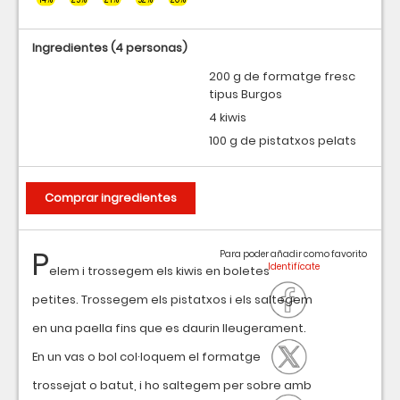
Ingredientes
(4 personas)
200 g de formatge fresc
tipus Burgos
4 kiwis
100 g de pistatxos pelats
Comprar ingredientes
P
Para poder añadir como favorito
elem i trossegem els kiwis en boletes
petites. Trossegem els pistatxos i els saltegem
en una paella fins que es daurin lleugerament.
En un vas o bol col·loquem el formatge
trossejat o batut, i ho saltegem per sobre amb