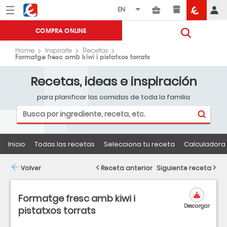
Menú
Eroski
COMPRA ONLINE
Home
Inspirate
Recetas
Formatge fresc amb kiwi i pistatxos torrats
Recetas, ideas e inspiración
para planificar las comidas de toda la familia
Inicio
Todas las recetas
Selecciona tu receta
Calculadora 
Volver
Receta anterior
Siguiente receta
Formatge fresc amb kiwi i
Descargar
pistatxos torrats