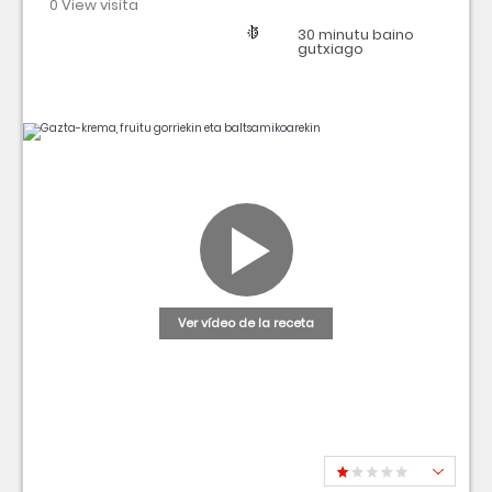
0 View visita
Región
Dificultad
Tiempo
30 minutu baino
gutxiago
Ver vídeo de la receta