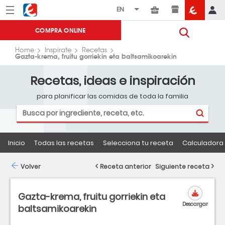
Menú
Eroski
COMPRA ONLINE
Home
Inspirate
Recetas
Gazta-krema, fruitu gorriekin eta baltsamikoarekin
Recetas, ideas e inspiración
para planificar las comidas de toda la familia
Inicio
Todas las recetas
Selecciona tu receta
Calculadora 
Volver
Receta anterior
Siguiente receta
Gazta-krema, fruitu gorriekin eta
Descargar
baltsamikoarekin