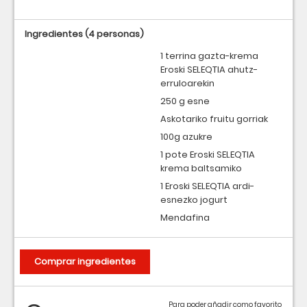
Ingredientes
(4 personas)
1 terrina gazta-krema
Eroski SELEQTIA ahutz-
erruloarekin
250 g esne
Askotariko fruitu gorriak
100g azukre
1 pote Eroski SELEQTIA
krema baltsamiko
1 Eroski SELEQTIA ardi-
esnezko jogurt
Mendafina
Comprar ingredientes
Para poder añadir como favorito