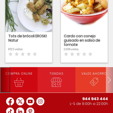
Tots de brócoli EROSKI
Cardo con conejo
Natur
guisado en salsa de
tomate
8723 visitas
2308 visitas
COMPRA ONLINE
TIENDAS
VALES AHORRO
944 943 444
L-S de 9:00h a 22:00h