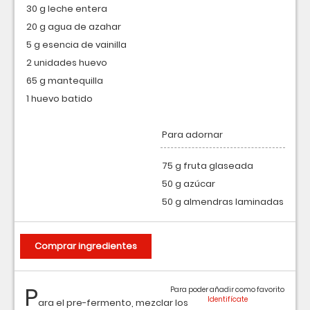
30 g leche entera
20 g agua de azahar
5 g esencia de vainilla
2 unidades huevo
65 g mantequilla
1 huevo batido
Para adornar
75 g fruta glaseada
50 g azúcar
50 g almendras laminadas
Comprar ingredientes
P
Para poder añadir como favorito
ara el pre-fermento, mezclar los