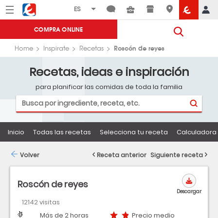
Menú
Eroski
COMPRA ONLINE
Roscón de reyes
Home
Inspirate
Recetas
Recetas, ideas e inspiración
para planificar las comidas de toda la familia
Inicio
Todas las recetas
Selecciona tu receta
Calculadora 
Volver
Receta anterior
Siguiente receta
Roscón de reyes
Descargar
12142 visitas
Dificultad
Tiempo
Precio medio
Más de 2 horas
Precio medio