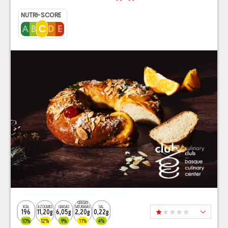
NUTRI-SCORE
GRASAS
KCAL
AZÚCARES
GRASAS
SATURADAS
SAL
196
11,20g
6,05g
2,20g
0,22g
10%
12%
9%
11%
4%