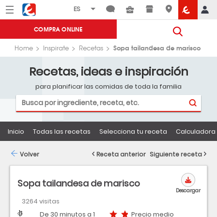
Menú
Eroski
COMPRA ONLINE
Sopa tailandesa de marisco
Home
Inspirate
Recetas
Recetas, ideas e inspiración
para planificar las comidas de toda la familia
Inicio
Todas las recetas
Selecciona tu receta
Calculadora 
Volver
Receta anterior
Siguiente receta
Sopa tailandesa de marisco
Descargar
3264 visitas
Dificultad
Tiempo
Precio medio
De 30 minutos a 1
Precio medio