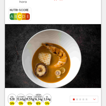
hora
NUTRI-SCORE
GRASAS
KCAL
AZÚCARES
GRASAS
SATURADAS
SAL
528
13,60g
39,59g
16,34g
3,04g
26%
15%
57%
82%
51%