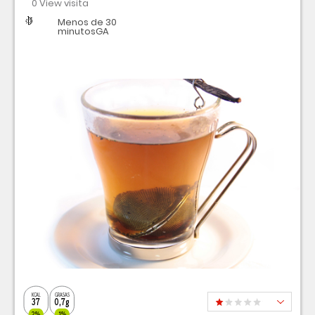
0 View visita
Dificultad
Tiempo
Menos de 30
minutosGA
KCAL
GRASAS
37
0,7g
2%
1%