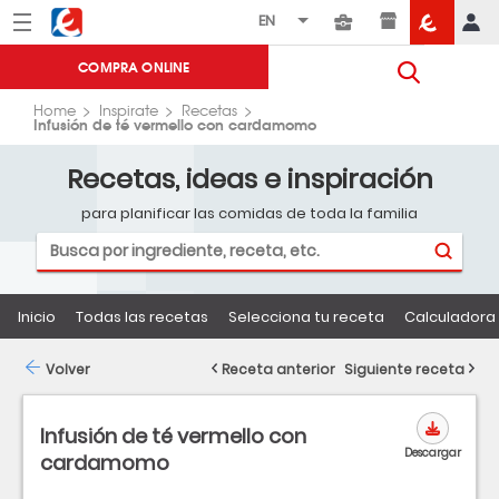
Menú
Eroski
COMPRA ONLINE
Home
Inspirate
Recetas
Infusión de té vermello con cardamomo
Recetas, ideas e inspiración
para planificar las comidas de toda la familia
Inicio
Todas las recetas
Selecciona tu receta
Calculadora 
Volver
Receta anterior
Siguiente receta
Infusión de té vermello con
Descargar
cardamomo