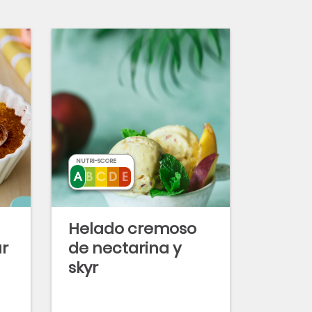
NUTRI-SCORE
Helado cremoso
ur
de nectarina y
skyr