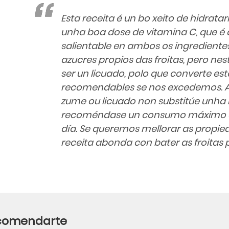
Esta receita é un bo xeito de hidra
unha boa dose de vitamina C, que é 
salientable en ambos os ingredient
azucres propios das froitas, pero nest
ser un licuado, polo que converte es
recomendables se nos excedemos. A 
zume ou licuado non substitúe unha r
recoméndase un consumo máximo d
día. Se queremos mellorar as propie
receita abonda con bater as froitas p
ecomendarte