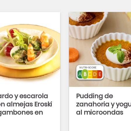
NUTRI-SCORE
rdo y escarola
Pudding de
n almejas Eroski
zanahoria y yog
 gambones en
al microondas
lsa con aceite
 oliva Eroski