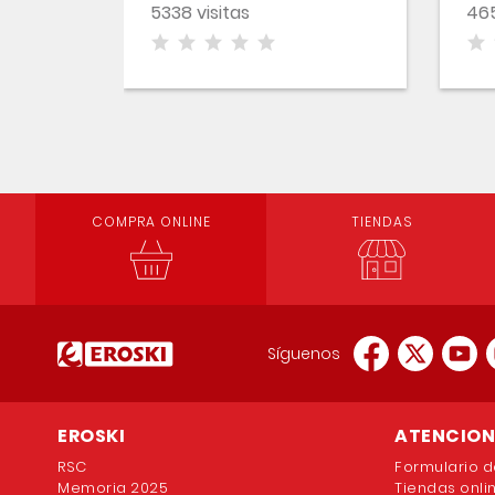
5338 visitas
465
SE
Es
COMPRA ONLINE
TIENDAS
Síguenos
EROSKI
ATENCION 
RSC
Formulario d
Memoria 2025
Tiendas onli