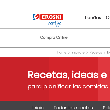
Tiendas
O
Compra Online
L
Home
Inspirate
Recetas
Recetas, ideas e
para planificar las comidas 
Inicio
Todas las recetas
Sel