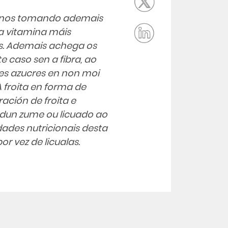
tarnos tomando ademais
a vitamina máis
es. Ademais achega os
e caso sen a fibra, ao
tes azucres en non moi
froita en forma de
ación de froita e
un zume ou licuado ao
dades nutricionais desta
or vez de licualas.