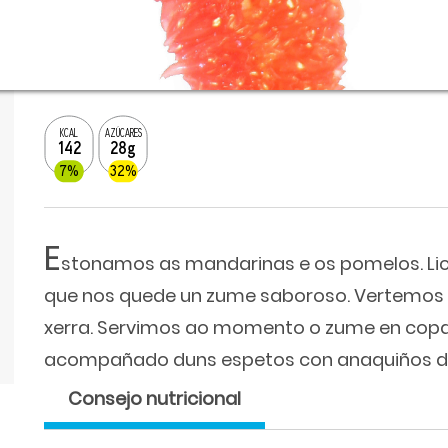
KCAL
AZÚCARES
142
28g
7%
32%
E
stonamos as mandarinas e os pomelos. Lic
que nos quede un zume saboroso. Vertemos 
xerra. Servimos ao momento o zume en copas
acompañado duns espetos con anaquiños d
Consejo nutricional