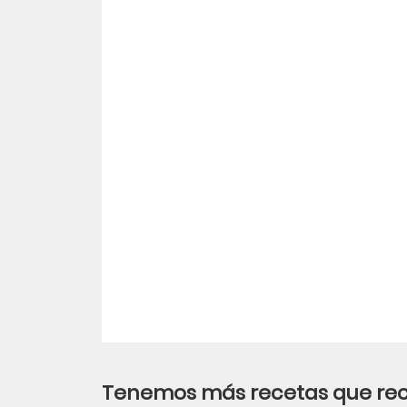
LinkedIn
Tenemos más recetas que r