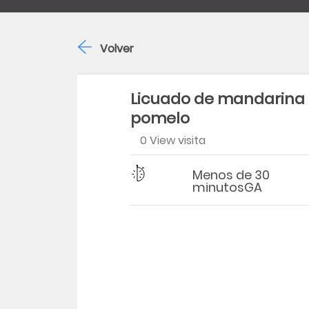
Volver
Licuado de mandarina
pomelo
0 View visita
Dificultad
Tiempo
Menos de 30
minutosGA