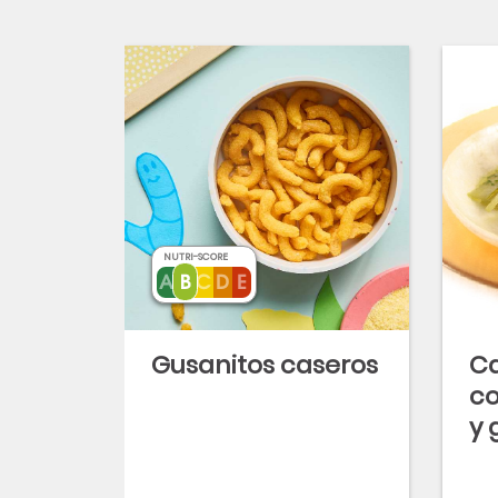
NUTRI-SCORE
Gusanitos caseros
Ca
co
y
sa
de