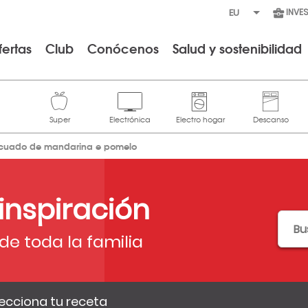
INVE
fertas
Club
Conócenos
Salud y sostenibilidad
icuado de mandarina e pomelo
 inspiración
de toda la familia
ecciona tu receta