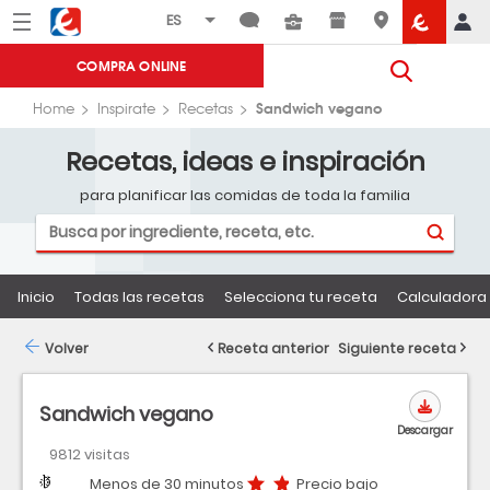
Menú
Eroski
COMPRA ONLINE
Sandwich vegano
Home
Inspirate
Recetas
Recetas, ideas e inspiración
para planificar las comidas de toda la familia
Inicio
Todas las recetas
Selecciona tu receta
Calculadora 
Volver
Receta anterior
Siguiente receta
Sandwich vegano
Descargar
9812 visitas
Dificultad
Tiempo
Precio bajo
Menos de 30 minutos
Precio bajo