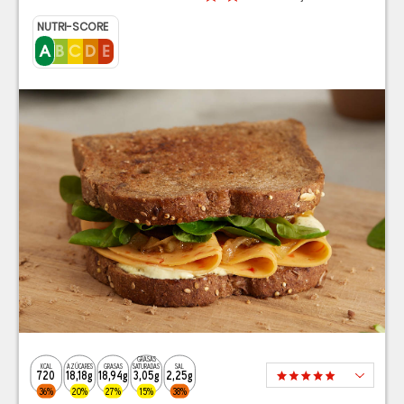
NUTRI-SCORE
GRASAS
KCAL
AZÚCARES
GRASAS
SATURADAS
SAL
720
18,18g
18,94g
3,05g
2,25g
36%
20%
27%
15%
38%