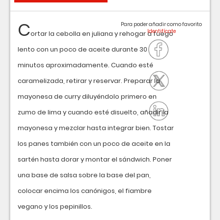
C
Para poder añadir como favorito
ortar la cebolla en juliana y rehogar a fuego
lento con un poco de aceite durante 30
minutos aproximadamente. Cuando esté
caramelizada, retirar y reservar. Preparar la
mayonesa de curry diluyéndolo primero en
zumo de lima y cuando esté disuelto, añadir la
mayonesa y mezclar hasta integrar bien. Tostar
los panes también con un poco de aceite en la
sartén hasta dorar y montar el sándwich. Poner
una base de salsa sobre la base del pan,
colocar encima los canónigos, el fiambre
vegano y los pepinillos.