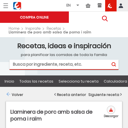
Menú
Eroski
COMPRA ONLINE
Home
Inspirate
Recetas
Llaminera de porc amb salsa de poma i raïm
Recetas, ideas e inspiración
para planificar las comidas de toda la familia
Inicio
Todas las recetas
Selecciona tu receta
Calculadora 
Volver
Receta anterior
Siguiente receta
Llaminera de porc amb salsa de
Descargar
poma i raïm