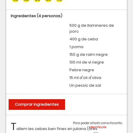
Ingredientes
(4 personas)
500 g de llamineres de
porc
400 g de ceba
1 poma
150 g de raïm negre
100 ml de vi negre
Pebre negre
15 ml d'oli d'oliva
Un pessic de sal
Comprar ingredientes
T
Para poder añadir como favorito
allem les cebes ben fines en juliana (tires