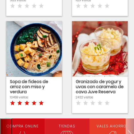
5129 visitas
1129 visitas
Sopa de fideos de
Granizado de yogur y
arroz con miso y
uvas con caramelo de
verdura
cava Juve Reserva
Camps y tomillo
10459 visitas
2432 visitas
COMPRA ONLINE
TIENDAS
VALES AHORRO