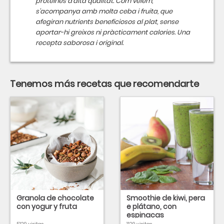
proteïnes d'alta qualitat. Com veiem,
s'acompanya amb molta ceba i fruita, que
afegiran nutrients beneficiosos al plat, sense
aportar-hi greixos ni pràcticament calories. Una
recepta saborosa i original.
Tenemos más recetas que recomendarte
Granola de chocolate
Smoothie de kiwi, pera
con yogur y fruta
e plátano, con
espinacas