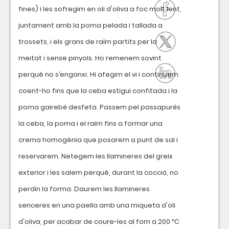
fines) i les sofregim en oli d'oliva a foc molt lent,
juntament amb la poma pelada i tallada a
trossets, i els grans de raïm partits per la
meitat i sense pinyols. Ho remenem sovint
perquè no s’enganxi. Hi afegim el vi i continuem
coent-ho fins que la ceba estigui confitada i la
poma gairebé desfeta. Passem pel passapurés
la ceba, la poma i el raïm fins a formar una
crema homogènia que posarem a punt de sal i
reservarem. Netegem les llamineres del greix
exterior i les salem perquè, durant la cocció, no
perdin la forma. Daurem les llamineres
senceres en una paella amb una miqueta d'oli
d'oliva, per acabar de coure-les al forn a 200 ºC