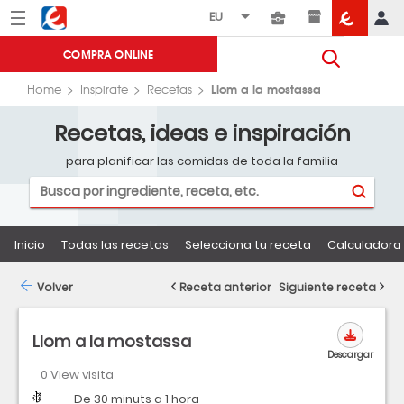
Menú
Eroski
COMPRA ONLINE
Llom a la mostassa
Home
Inspirate
Recetas
Recetas, ideas e inspiración
para planificar las comidas de toda la familia
Inicio
Todas las recetas
Selecciona tu receta
Calculadora 
Volver
Receta anterior
Siguiente receta
Llom a la mostassa
Descargar
0 View visita
Dificultad
Tiempo
De 30 minuts a 1 hora