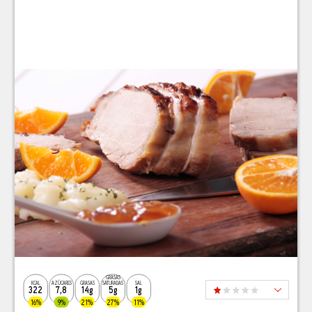
GRASAS
KCAL
AZÚCARES
GRASAS
SATURADAS
SAL
322
7,8
14g
5g
1g
16%
9%
21%
27%
11%