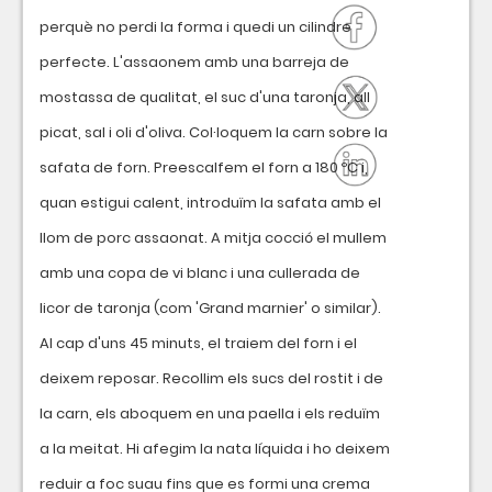
perquè no perdi la forma i quedi un cilindre
perfecte. L'assaonem amb una barreja de
mostassa de qualitat, el suc d'una taronja, all
picat, sal i oli d'oliva. Col·loquem la carn sobre la
safata de forn. Preescalfem el forn a 180 ºC i,
quan estigui calent, introduïm la safata amb el
llom de porc assaonat. A mitja cocció el mullem
amb una copa de vi blanc i una cullerada de
licor de taronja (com 'Grand marnier' o similar).
Al cap d'uns 45 minuts, el traiem del forn i el
deixem reposar. Recollim els sucs del rostit i de
la carn, els aboquem en una paella i els reduïm
a la meitat. Hi afegim la nata líquida i ho deixem
reduir a foc suau fins que es formi una crema