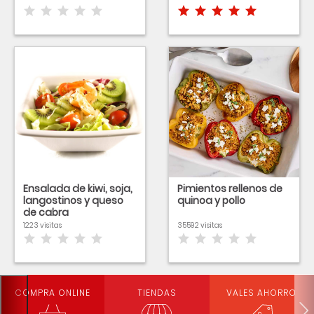
Ensalada de kiwi, soja,
Pimientos rellenos de
langostinos y queso
quinoa y pollo
de cabra
1223 visitas
35592 visitas
COMPRA ONLINE
TIENDAS
VALES AHORRO