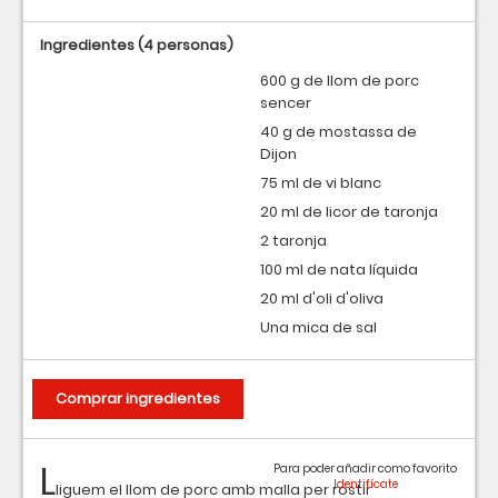
Ingredientes
(4 personas)
600 g de llom de porc
sencer
40 g de mostassa de
Dijon
75 ml de vi blanc
20 ml de licor de taronja
2 taronja
100 ml de nata líquida
20 ml d'oli d'oliva
Una mica de sal
Comprar ingredientes
L
Para poder añadir como favorito
liguem el llom de porc amb malla per rostir