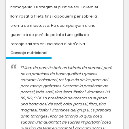
homogènia. Hi afegim el punt de sal. Tallem el
llom rostit a filets fins i aboquem per sobre la
crema de mostassa. Ho acompanyem d'una
guarnició de puré de patata i uns grills de
taronja saltats en una mica d'oli d'oliva.
Consejo nutricional
El llom de porc és baix en hidrats de carboni, però
ric en proteïnes de bona qualitat i greixos
saturats i colesterol, tot i que és de les parts del
porc menys greixoses. Destaca la presència de
potassi, iode, sodi, zinc, ferro, fòsfor i vitamines B3,
B9, B12, C i K. La presència de mostassa suposa
una bona dosi de sodi, calci, potassi, fibra, zinc,
magnesi, fòsfor i vitamines del grup B. Es prepara
amb taronges i licor de taronja, la qual cosa
suposa una quantitat de sucres important (cosa
que s'ha de tenir en compte), així com potassi,