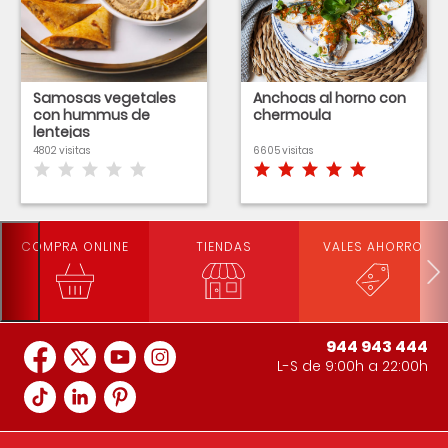
Samosas vegetales
Anchoas al horno con
con hummus de
chermoula
lentejas
4802 visitas
6605 visitas
COMPRA ONLINE
TIENDAS
VALES AHORRO
944 943 444
L-S de 9:00h a 22:00h