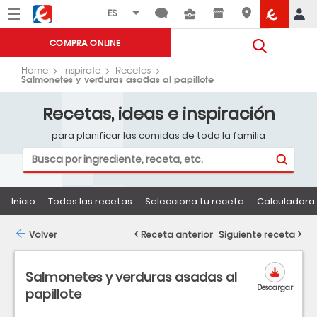
Menú
Eroski
COMPRA ONLINE
Home
Inspirate
Recetas
Salmonetes y verduras asadas al papillote
Recetas, ideas e inspiración
para planificar las comidas de toda la familia
Inicio
Todas las recetas
Selecciona tu receta
Calculadora 
Volver
Receta anterior
Siguiente receta
Salmonetes y verduras asadas al
Descargar
papillote