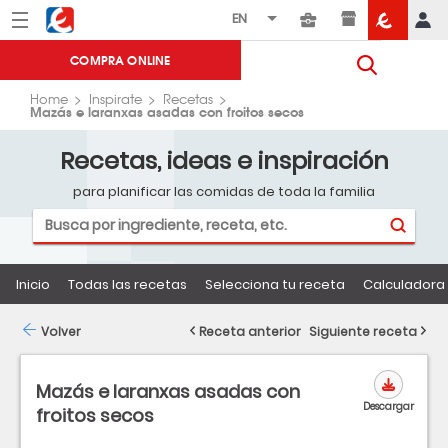
Menú
Eroski
COMPRA ONLINE
Home
Inspirate
Recetas
Mazás e laranxas asadas con froitos secos
Recetas, ideas e inspiración
para planificar las comidas de toda la familia
Inicio
Todas las recetas
Selecciona tu receta
Calculadora 
Volver
Receta anterior
Siguiente receta
Mazás e laranxas asadas con
Descargar
froitos secos