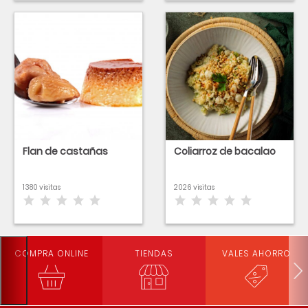
Flan de castañas
Coliarroz de bacalao
1380 visitas
2026 visitas
COMPRA ONLINE
TIENDAS
VALES AHORRO