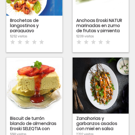
Brochetas de
Anchoas Eroski NATUR
langostinos y
marinadas en zumo
paraguayo
de frutas y pimienta
5252 visitas
5209 visitas
Biscuit de turrón
Zanahorias y
blando de almendras
garbanzos asados
Eroski SELEQTIA con
con miel en salsa
salsa de fresas
tahina
5591 visitas
2702 visitas