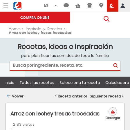
Menú
Eroski
COMPRA ONLINE
Home
Inspirate
Recetas
Arroz con lechey fresas troceadas
Recetas, ideas e inspiración
para planificar las comidas de toda la familia
Inicio
Todas las recetas
Selecciona tu receta
Calculadora 
Volver
Receta anterior
Siguiente receta
Arroz con lechey fresas troceadas
Descargar
2183 visitas