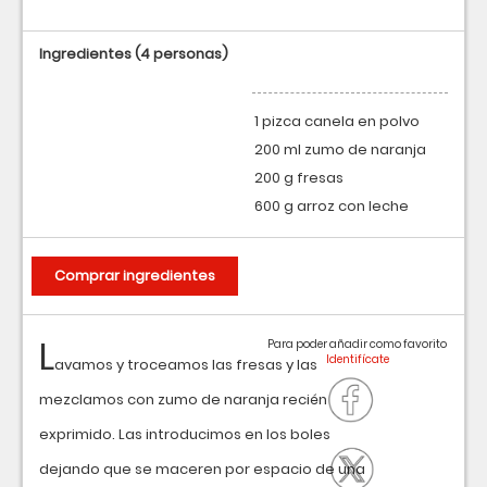
Ingredientes
(4 personas)
1 pizca canela en polvo
200 ml zumo de naranja
200 g fresas
600 g arroz con leche
Comprar ingredientes
L
Para poder añadir como favorito
avamos y troceamos las fresas y las
mezclamos con zumo de naranja recién
exprimido. Las introducimos en los boles
dejando que se maceren por espacio de una