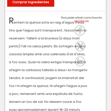
Comprar ingredientes
R
Para poder añadir como favorito
entem la quinoa sota un raig d'aigua freda
fins que l'aigua surti transparent, l’escorrem i la
reservem. Tallem a la brunesa (a daus molt
petits) l'all i la ceba pelats. Els sofregim en una
cassola àmplia amb una cullerada d'oli d'oliva,
a foc suau. Quan la ceba estigui transparent hi
afegim la carbassa tallada a daus i la mongeta
tendra. A continuació, pugem la intensitat del
foc i hi afegim la quinoa. Hi afegim l’aigua a poc
a poc, remenant amb una espàtula de fusta;
donem un toc de sal. Ho deixem coure a foc
suau aproximadament durant 18-20 minuts,