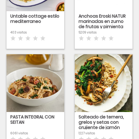
Untable cottage estilo
Anchoas Eroski NATUR
mediterraneo
marinadas en zumo
de frutas y pimienta
403 visitas
5209 visitas
PASTA INTEGRAL CON
Salteado de ternera,
SEITAN
grelos y setas con
crujiente de jamón
6061 visitas
1227 visitas