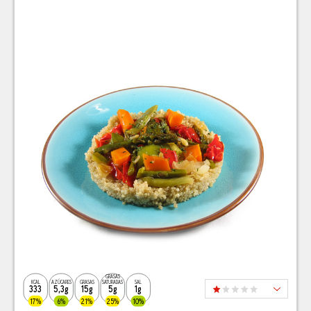
GRASAS
KCAL
AZÚCARES
GRASAS
SATURADAS
SAL
333
5,3g
15g
5g
1g
17%
6%
21%
25%
10%