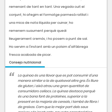
remenant de tant en tant. Una vegada cuit el
conjunt, hi afegim el formatge parmesà ratllat i
una mica de nata líquida per cuinar, ho
remenem suaument perquè quedi
lleugerament cremós, i ho posem a punt de sal.
Ho servim a l'instant amb un polsim d'alfàbrega
fresca acabada de picar.
Consejo nutricional
La quinoa és una llavor que es pot consumir d'una
manera similar a la de qualsevol altre gra. És lliure
de gluten, i això atrau una gran quantitat de
consumidors celíacs. La quinoa destaca perquè
és una bona font de proteïnes, superior a la
present en la majoria de cereals, i també de fibra i
de greixos. Com que la major part dels seus