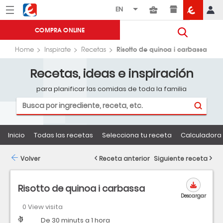
Menú
Eroski
COMPRA ONLINE
Risotto de quinoa i carbassa
Home
Inspirate
Recetas
Recetas, ideas e inspiración
para planificar las comidas de toda la familia
Inicio
Todas las recetas
Selecciona tu receta
Calculadora 
Volver
Receta anterior
Siguiente receta
Risotto de quinoa i carbassa
Descargar
0 View visita
Dificultad
Tiempo
De 30 minuts a 1 hora