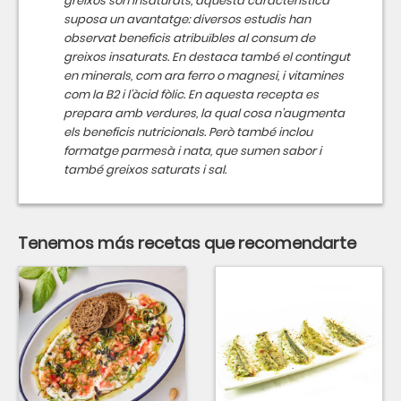
greixos són insaturats, aquesta característica
suposa un avantatge: diversos estudis han
observat beneficis atribuïbles al consum de
greixos insaturats. En destaca també el contingut
en minerals, com ara ferro o magnesi, i vitamines
com la B2 i l’àcid fòlic. En aquesta recepta es
prepara amb verdures, la qual cosa n’augmenta
els beneficis nutricionals. Però també inclou
formatge parmesà i nata, que sumen sabor i
també greixos saturats i sal.
Tenemos más recetas que recomendarte