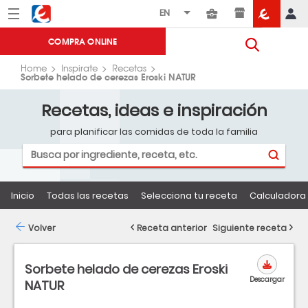
Menú
Eroski
COMPRA ONLINE
Home
Inspirate
Recetas
Sorbete helado de cerezas Eroski NATUR
Recetas, ideas e inspiración
para planificar las comidas de toda la familia
Inicio
Todas las recetas
Selecciona tu receta
Calculadora 
Volver
Receta anterior
Siguiente receta
Sorbete helado de cerezas Eroski
Descargar
NATUR