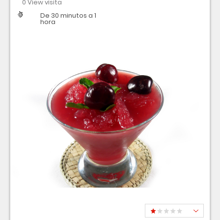
0 View visita
Dificultad
Tiempo
De 30 minutos a 1
hora