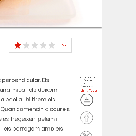
Para poder
 perpendicular. Els
añadir
como
favorito
 una mica i els deixem
a paella i hi tirem els
l. Quan comencin a coure's
re es fregeixen, pelem i
s i els barregem amb els