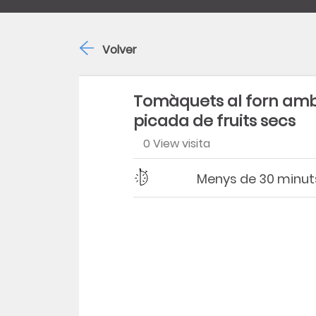
Volver
Tomàquets al forn am
picada de fruits secs
0 View visita
Dificultad
Tiempo
Menys de 30 minut