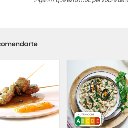
ingerim, que està molt per sobre de
ecomendarte
NUTRI-SCORE