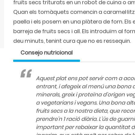
fruits secs triturats en un robot de cuina o
Quan els tomàquets comencin a caramel·litzar
paella i els posem en una plàtera de forn. E
barreja de fruits secs i all. Els introduïm al fo
deu minuts, tenint cura que no es ressequin.
Consejo nutricional
Aquest plat ens pot servir com a a
entrant, i afegeix al menú una bona do
minerals, greix i proteïna d'origen veg
a vegetarians i vegans. Una bona alte
fruits secs a la nostra dieta, que r
prendre'n 1 ració diària. L'ús de guarn
important per rebaixar la quantitat 