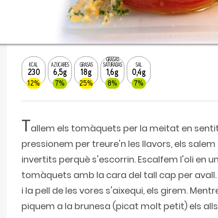
GRASAS
KCAL
AZÚCARES
GRASAS
SATURADAS
SAL
230
6,5g
18g
1,6g
0,4g
12%
7%
25%
8%
7%
T
allem els tomàquets per la meitat en sentit
pressionem per treure'n les llavors, els salem
invertits perquè s'escorrin. Escalfem l'oli en un
tomàquets amb la cara del tall cap per aval
i la pell de les vores s'aixequi, els girem. Ment
piquem a la brunesa (picat molt petit) els all