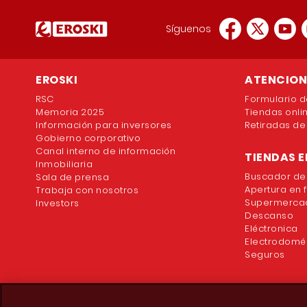
Síguenos
EROSKI
ATENCION 
RSC
Formulario d
Memoria 2025
Tiendas onli
Información para inversores
Retiradas de
Gobierno corporativo
Canal interno de información
TIENDAS E
Inmobiliaria
Buscador de
Sala de prensa
Apertura en 
Trabaja con nosotros
Supermercad
Investors
Descanso
Eléctronica
Electrodomé
Seguros