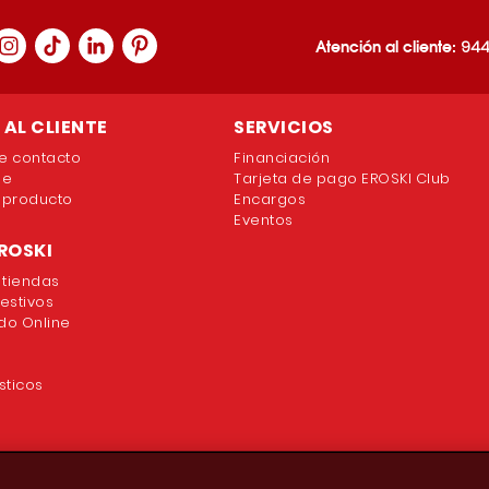
Atención al cliente:
944
AL CLIENTE
SERVICIOS
e contacto
Financiación
ne
Tarjeta de pago EROSKI Club
 producto
Encargos
Eventos
ROSKI
 tiendas
festivos
o Online
sticos