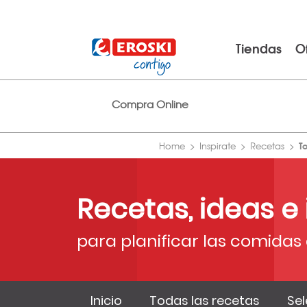
Tiendas
O
Compra Online
T
Home
Inspirate
Recetas
Recetas, ideas e
para planificar las comidas 
Inicio
Todas las recetas
Sel