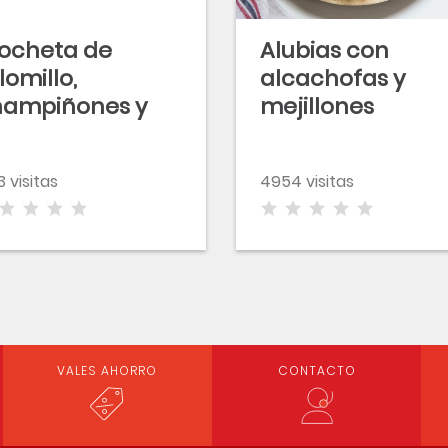
ocheta de
Alubias con
lomillo,
alcachofas y
hampiñones y
mejillones
tas con chutney
 cebolla y piña
3 visitas
4954 visitas
VALES AHORRO
CONTACTO