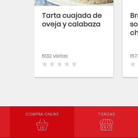
Tarta cuajada de
Br
oveja y calabaza
so
c
se
de
6132 visitas
157
COMPRA ONLINE
TIENDAS