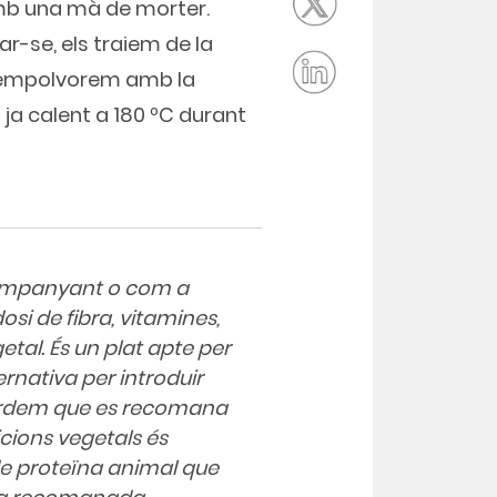
 amb una mà de morter.
-se, els traiem de la
ls empolvorem amb la
rn ja calent a 180 ºC durant
companyant o com a
si de fibra, vitamines,
etal. És un plat apte per
rnativa per introduir
ecordem que es recomana
icions vegetals és
de proteïna animal que