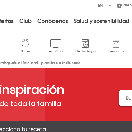
INVE
fertas
Club
Conócenos
Salud y sostenibilidad
omàquets al forn amb picada de fruits secs
 inspiración
de toda la familia
ecciona tu receta