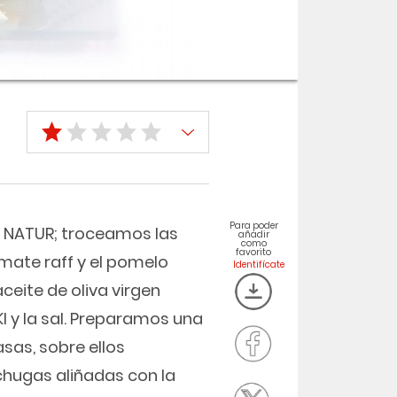
Para poder
i NATUR; troceamos las
añadir
como
favorito
mate raff y el pomelo
ceite de oliva virgen
I y la sal. Preparamos una
sas, sobre ellos
chugas aliñadas con la