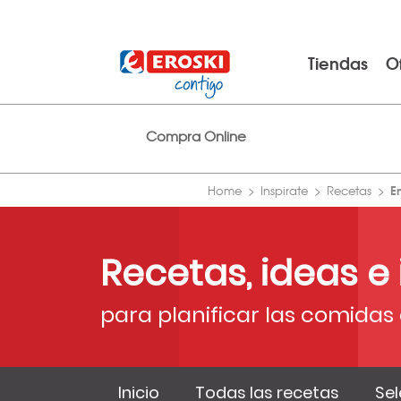
Tiendas
O
Compra Online
E
Home
Inspirate
Recetas
Recetas, ideas e
para planificar las comidas 
Inicio
Todas las recetas
Sel