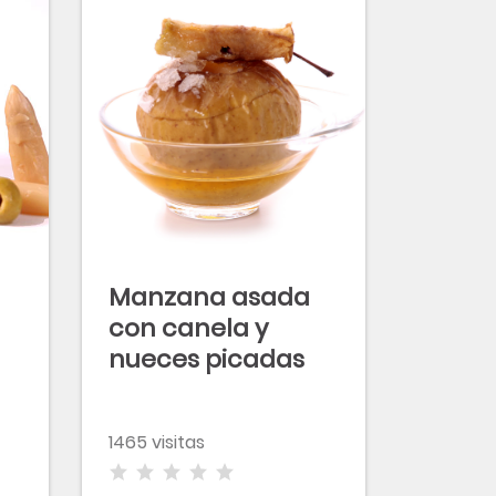
Manzana asada
con canela y
nueces picadas
as
es
1465 visitas