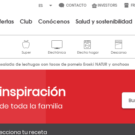
CONTACTO
INVESTORS
F
fertas
Club
Conócenos
Salud y sostenibilidad
nsalada de lechugas con tacos de pomelo Eroski NATUR y anchoas
 inspiración
de toda la familia
ecciona tu receta