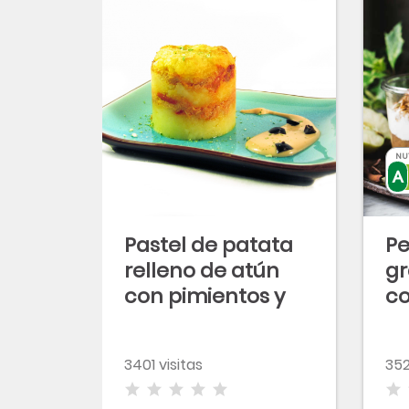
NU
Pastel de patata
Pe
relleno de atún
gr
con pimientos y
c
salsa de tomate
m
e
3401 visitas
352