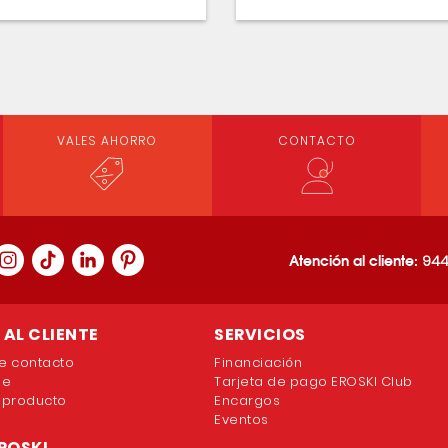
VALES AHORRO
CONTACTO
Atención al cliente:
944
AL CLIENTE
SERVICIOS
e contacto
Financiación
ne
Tarjeta de pago EROSKI Club
 producto
Encargos
Eventos
ROSKI