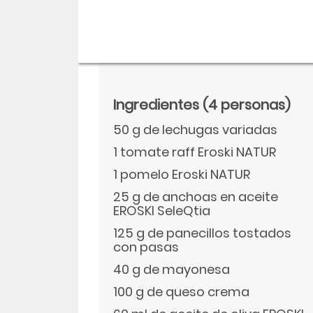
Ingredientes
(4 personas)
50 g de lechugas variadas
1 tomate raff Eroski NATUR
1 pomelo Eroski NATUR
25 g de anchoas en aceite
EROSKI SeleQtia
Descargar
125 g de panecillos tostados
con pasas
Facebook
40 g de mayonesa
100 g de queso crema
Twitter