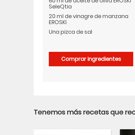
60 ml de aceite de oliva EROSKI
SeleQtia
LinkedIn
20 ml de vinagre de manzana
EROSKI
Una pizca de sal
Comprar ingredientes
Tenemos más recetas que r