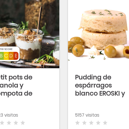
TRI-SCORE
tit pots de
Pudding de
anola y
espárragos
ompota de
blanco EROSKI y
anzana
aceitunas rellen
speciada
de anchoa suav
3 visitas
5157 visitas
EROSKI