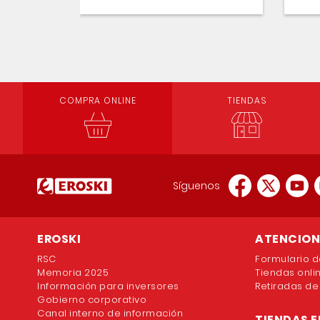
COMPRA ONLINE
TIENDAS
Síguenos
EROSKI
ATENCION 
RSC
Formulario d
Memoria 2025
Tiendas onli
Información para inversores
Retiradas de
Gobierno corporativo
Canal interno de información
TIENDAS E