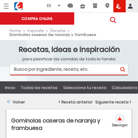
Menú
Eroski
COMPRA ONLINE
Home
Inspirate
Recetas
Gominolas caseras de naranja y frambuesa
Recetas, ideas e inspiración
para planificar las comidas de toda la familia
Inicio
Todas las recetas
Selecciona tu receta
Calculadora 
Volver
Receta anterior
Siguiente receta
Gominolas caseras de naranja y
Descargar
frambuesa