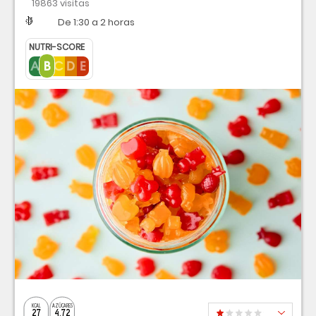
19863 visitas
Dificultad
Tiempo
De 1:30 a 2 horas
NUTRI-SCORE
KCAL
AZÚCARES
27
4.72