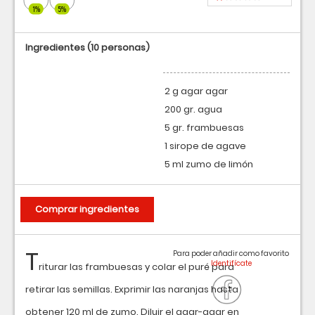
1%
5%
Ingredientes
(10 personas)
2 g agar agar
200 gr. agua
5 gr. frambuesas
1 sirope de agave
5 ml zumo de limón
Comprar ingredientes
T
Para poder añadir como favorito
riturar las frambuesas y colar el puré para
retirar las semillas. Exprimir las naranjas hasta
obtener 120 ml de zumo. Diluir el agar-agar en