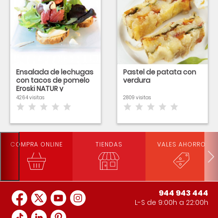
Ensalada de lechugas
Pastel de patata con
con tacos de pomelo
verdura
Eroski NATUR y
anchoas
4264 visitas
2809 visitas
COMPRA ONLINE
TIENDAS
VALES AHORRO
944 943 444
L-S de 9:00h a 22:00h