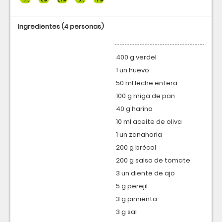
Ingredientes
(4 personas)
400 g verdel
1 un huevo
50 ml leche entera
100 g miga de pan
40 g harina
10 ml aceite de oliva
1 un zanahoria
200 g brécol
200 g salsa de tomate
3 un diente de ajo
5 g perejil
3 g pimienta
3 g sal