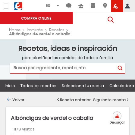
Menú
Eroski
COMPRA ONLINE
Home
Inspirate
Recetas
Albóndigas de verdel o caballa
Recetas, ideas e inspiración
para planificar las comidas de toda la familia
Inicio
Todas las recetas
Selecciona tu receta
Calculadora 
Volver
Receta anterior
Siguiente receta
Albóndigas de verdel o caballa
Descargar
1178 visitas