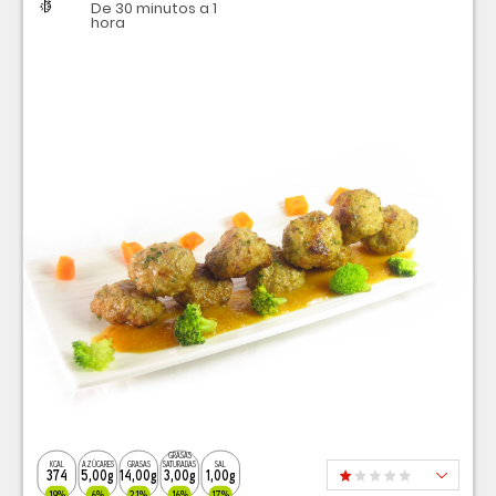
Dificultad
Tiempo
De 30 minutos a 1
hora
GRASAS
KCAL
AZÚCARES
GRASAS
SATURADAS
SAL
374
5,00g
14,00g
3,00g
1,00g
19%
6%
21%
16%
17%