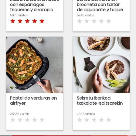
con esparragos
brocheta con tartar
trigueros y champis
de aguacate y toque
de ahumado
5070 visitas
5240 visitas
Pastel de verduras en
Sekretu iberikoa
airfryer
txokolate-saltsarekin
25832 visitas
2533 visitas