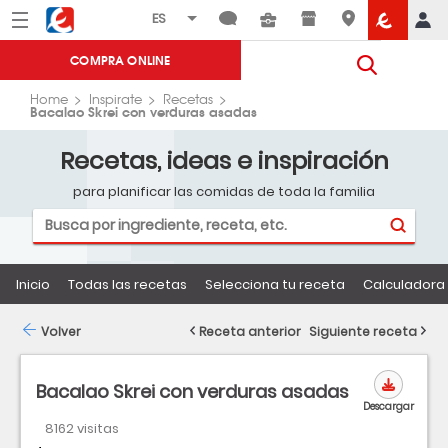
Menú
Eroski
COMPRA ONLINE
Home
Inspirate
Recetas
Bacalao Skrei con verduras asadas
Recetas, ideas e inspiración
para planificar las comidas de toda la familia
Inicio
Todas las recetas
Selecciona tu receta
Calculadora 
Volver
Receta anterior
Siguiente receta
Bacalao Skrei con verduras asadas
Descargar
8162 visitas