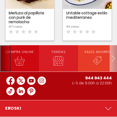
Merluza al papillote
Untable cottage estilo
con puré de
mediterraneo
remolacha
4177 visitas
413 visitas
COMPRA ONLINE
TIENDAS
VALES AHORRO
944 943 444
L-S de 9:00h a 22:00h
EROSKI