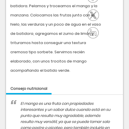
batidora. Pelamos y troceamos el mango y la
manzana. Colocamos las frutas junto con el
hielo, las verduras y un poco de agua en el vaso
de batidora, agregamos el zumo de limón y
trituramos hasta conseguir una textura
cremosa tipo sorbete. Servimos recién
elaborado, con unos trocitos de mango
acompañando el batido verde.
Consejo nutricional
El mango es una fruta con propiedades
interesantes y un sabor dulce cuando está en su
punto que resulta muy agradable, además
resulta muy versátil, ya que se puede tomar solo
como postre o picoteo, pero también incluirlo en