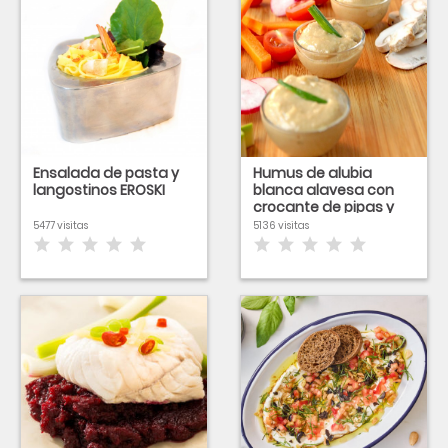
Ensalada de pasta y
Humus de alubia
langostinos EROSKI
blanca alavesa con
crocante de pipas y
avellanas
5477 visitas
5136 visitas