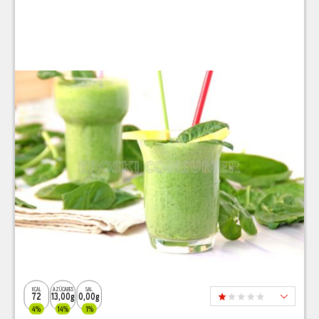
KCAL
AZÚCARES
SAL
72
13,00g
0,00g
4%
14%
1%