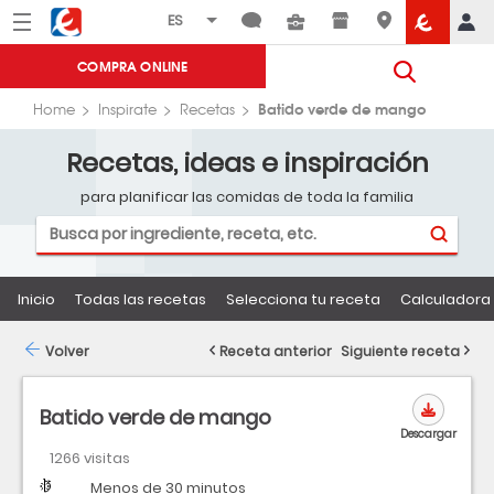
Menú
Eroski
COMPRA ONLINE
Batido verde de mango
Home
Inspirate
Recetas
Recetas, ideas e inspiración
para planificar las comidas de toda la familia
Inicio
Todas las recetas
Selecciona tu receta
Calculadora 
Volver
Receta anterior
Siguiente receta
Batido verde de mango
Descargar
1266 visitas
Dificultad
Tiempo
Menos de 30 minutos