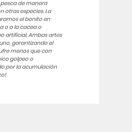
se pesca de manera
n otras especies. La
uramos el bonito en
 o a la cacea o
 artificial. Ambas artes
uno, garantizando el
sufre menos que con
ásico golpeo o
o por la acumulación
co!