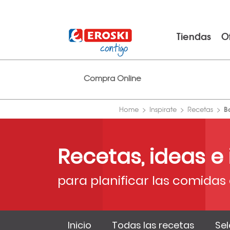
Tiendas
O
Compra Online
B
Home
Inspirate
Recetas
Recetas, ideas e
para planificar las comidas 
Inicio
Todas las recetas
Sel