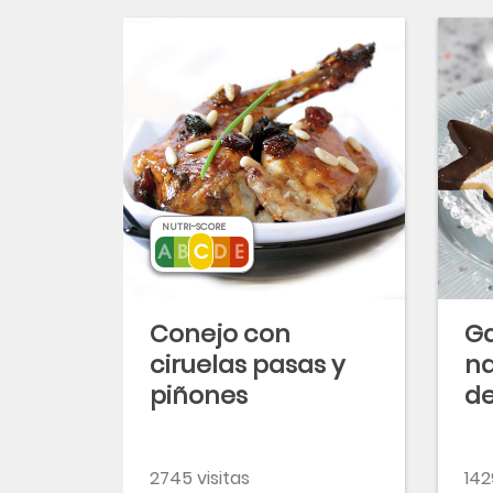
NUTRI-SCORE
Conejo con
Ga
ciruelas pasas y
na
piñones
de
2745 visitas
142