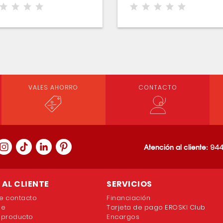
VALES AHORRO
CONTACTO
Atención al cliente:
944
AL CLIENTE
SERVICIOS
e contacto
Financiación
ne
Tarjeta de pago EROSKI Club
 producto
Encargos