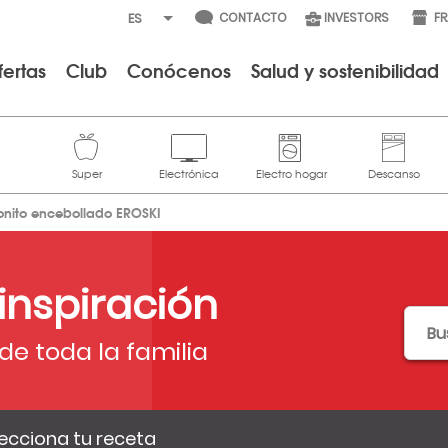
CONTACTO
INVESTORS
F
fertas
Club
Conócenos
Salud y sostenibilidad
onito encebollado EROSKI
 inspiración
de toda la familia
ecciona tu receta