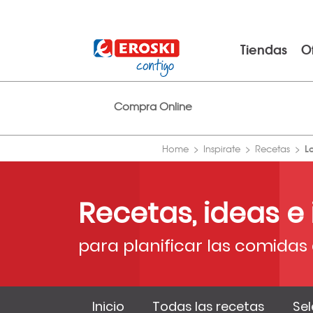
Tiendas
O
Compra Online
L
Home
Inspirate
Recetas
Recetas, ideas e
para planificar las comidas 
Inicio
Todas las recetas
Sel