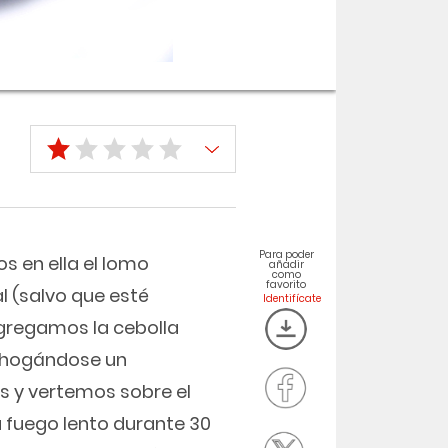
Para poder
s en ella el lomo
añadir
como
favorito
l (salvo que esté
gregamos la cebolla
ehogándose un
 y vertemos sobre el
 fuego lento durante 30