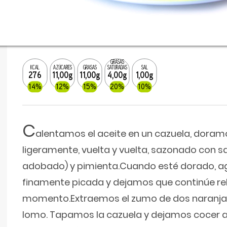
GRASAS
KCAL
AZÚCARES
GRASAS
SATURADAS
SAL
276
11,00g
11,00g
4,00g
1,00g
14%
12%
15%
20%
10%
C
alentamos el aceite en un cazuela, doramo
ligeramente, vuelta y vuelta, sazonado con sa
adobado) y pimienta.Cuando esté dorado, a
finamente picada y dejamos que continúe r
momento.Extraemos el zumo de dos naranjas
lomo. Tapamos la cazuela y dejamos cocer a