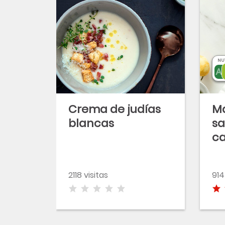
NU
Crema de judías
M
blancas
sa
ca
r
2118 visitas
914