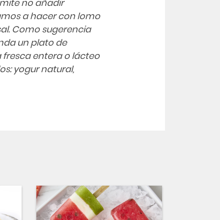
rmite no añadir
 vamos a hacer con lomo
sal. Como sugerencia
nda un plato de
a fresca entera o lácteo
os: yogur natural,