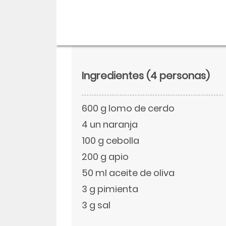
Ingredientes
(4 personas)
600 g lomo de cerdo
4 un naranja
100 g cebolla
200 g apio
Descargar
50 ml aceite de oliva
Facebook
3 g pimienta
3 g sal
Twitter