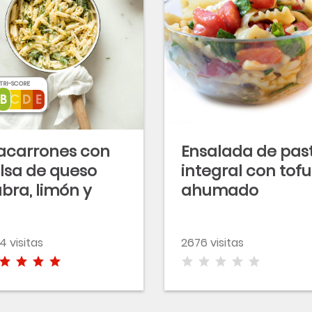
TRI-SCORE
acarrones con
Ensalada de pas
lsa de queso
integral con tofu
bra, limón y
ahumado
omero
4 visitas
2676 visitas