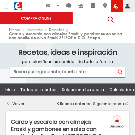
Menú
Eroski
COMPRA ONLINE
Home
Inspirate
Recetas
Cardo y escarola con almejas Eroski y gambones en salsa
con aceite de oliva Eroski SELEQTIA D.O. Estepa
Recetas, ideas e inspiración
para planificar las comidas de toda la familia
Inicio
Todas las recetas
Selecciona tu receta
Calculadora 
Volver
Receta anterior
Siguiente receta
Cardo y escarola con almejas
Descargar
Eroski y gambones en salsa con