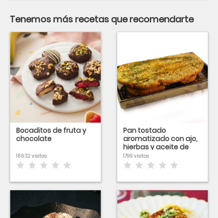
Tenemos más recetas que recomendarte
Bocaditos de fruta y
Pan tostado
chocolate
aromatizado con ajo,
hierbas y aceite de
oliva
16632 visitas
1799 visitas