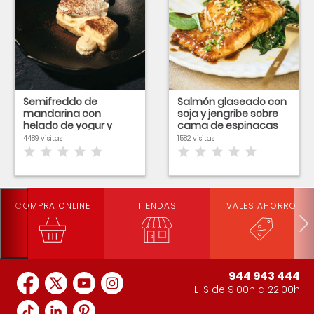
Semifreddo de
Salmón glaseado con
mandarina con
soja y jengribe sobre
helado de yogur y
cama de espinacas
espuma de ron
4489 visitas
1582 visitas
COMPRA ONLINE
TIENDAS
VALES AHORRO
944 943 444
L-S de 9:00h a 22:00h