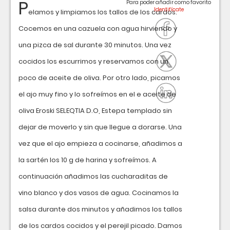
P
Para poder añadir como favorito
elamos y limpiamos los tallos de los cardos.
Cocemos en una cazuela con agua hirviendo y
una pizca de sal durante 30 minutos. Una vez
cocidos los escurrimos y reservamos con un
poco de aceite de oliva. Por otro lado, picamos
el ajo muy fino y lo sofreímos en el e aceite de
oliva Eroski SELEQTIA D.O, Estepa templado sin
dejar de moverlo y sin que llegue a dorarse. Una
vez que el ajo empieza a cocinarse, añadimos a
la sartén los 10 g de harina y sofreímos. A
continuación añadimos las cucharaditas de
vino blanco y dos vasos de agua. Cocinamos la
salsa durante dos minutos y añadimos los tallos
de los cardos cocidos y el perejil picado. Damos