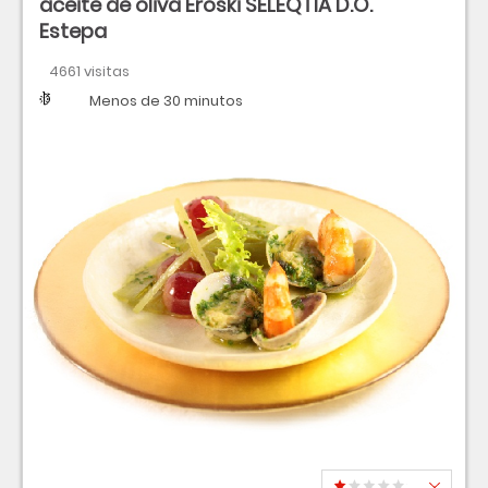
aceite de oliva Eroski SELEQTIA D.O.
Estepa
4661 visitas
Dificultad
Tiempo
Menos de 30 minutos