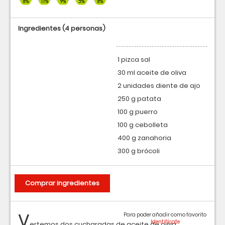
8%
11%
9%
5%
8%
Ingredientes
(4 personas)
1 pizca sal
30 ml aceite de oliva
2 unidades diente de ajo
250 g patata
100 g puerro
100 g cebolleta
400 g zanahoria
300 g brócoli
Comprar ingredientes
V
Para poder añadir como favorito
ertemos dos cucharadas de aceite de oliva