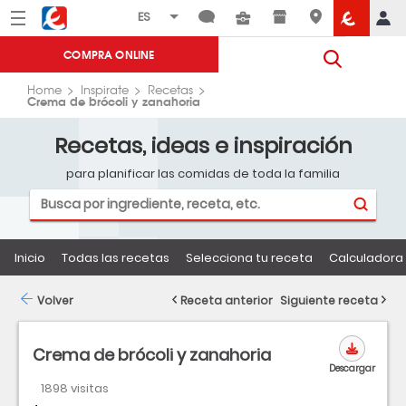
Menú
Eroski
COMPRA ONLINE
Home
Inspirate
Recetas
Crema de brócoli y zanahoria
Recetas, ideas e inspiración
para planificar las comidas de toda la familia
Inicio
Todas las recetas
Selecciona tu receta
Calculadora 
Volver
Receta anterior
Siguiente receta
Crema de brócoli y zanahoria
Descargar
1898 visitas