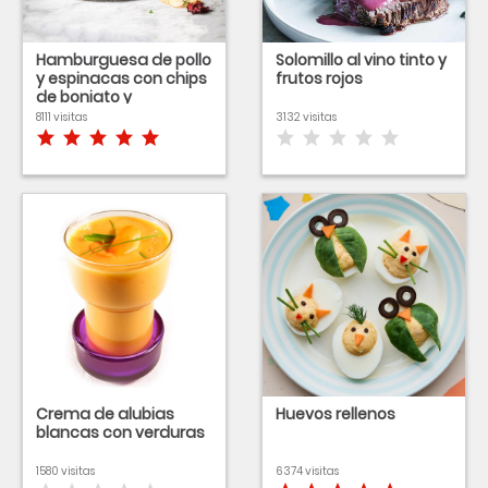
Hamburguesa de pollo
Solomillo al vino tinto y
y espinacas con chips
frutos rojos
de boniato y
remolacha
8111 visitas
3132 visitas
Crema de alubias
Huevos rellenos
blancas con verduras
1580 visitas
6374 visitas