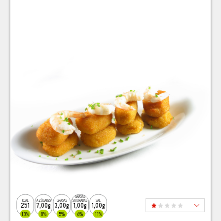
GRASAS
KCAL
AZÚCARES
GRASAS
SATURADAS
SAL
251
7,00g
3,00g
1,00g
1,00g
13%
8%
5%
6%
11%