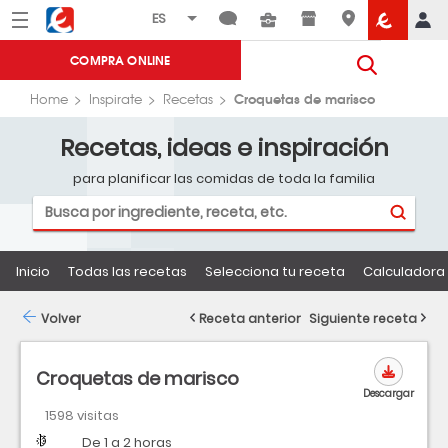
Menú
Eroski
COMPRA ONLINE
Croquetas de marisco
Home
Inspirate
Recetas
Recetas, ideas e inspiración
para planificar las comidas de toda la familia
Inicio
Todas las recetas
Selecciona tu receta
Calculadora 
Volver
Receta anterior
Siguiente receta
Croquetas de marisco
Descargar
1598 visitas
Dificultad
Tiempo
De 1 a 2 horas