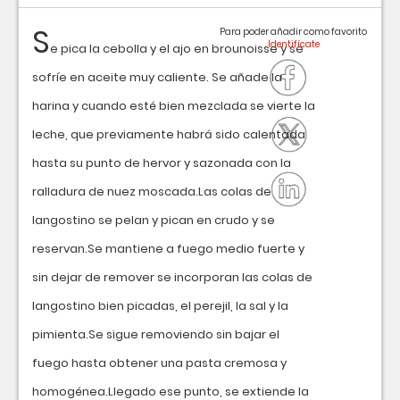
S
Para poder añadir como favorito
e pica la cebolla y el ajo en brounoisse y se
sofríe en aceite muy caliente. Se añade la
harina y cuando esté bien mezclada se vierte la
leche, que previamente habrá sido calentada
hasta su punto de hervor y sazonada con la
ralladura de nuez moscada.Las colas de
langostino se pelan y pican en crudo y se
reservan.Se mantiene a fuego medio fuerte y
sin dejar de remover se incorporan las colas de
langostino bien picadas, el perejil, la sal y la
pimienta.Se sigue removiendo sin bajar el
fuego hasta obtener una pasta cremosa y
homogénea.Llegado ese punto, se extiende la