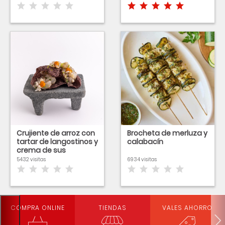
Crujiente de arroz con
Brocheta de merluza y
tartar de langostinos y
calabacín
crema de sus
cabezas
5432 visitas
6934 visitas
COMPRA ONLINE
TIENDAS
VALES AHORRO