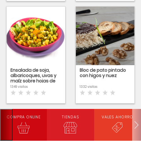
Ensalada de soja,
Bloc de pato pintado
albaricoques, uvas y
con higos y nuez
maíz sobre hojas de
rúcula
1349 visitas
1332 visitas
COMPRA ONLINE
TIENDAS
VALES AHORRO