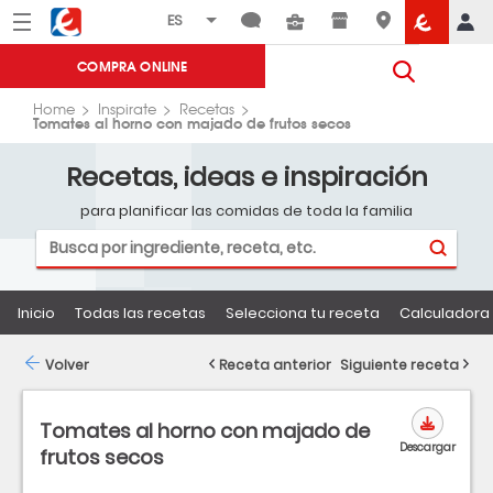
Menú
Eroski
COMPRA ONLINE
Home
Inspirate
Recetas
Tomates al horno con majado de frutos secos
Recetas, ideas e inspiración
para planificar las comidas de toda la familia
Inicio
Todas las recetas
Selecciona tu receta
Calculadora 
Volver
Receta anterior
Siguiente receta
Tomates al horno con majado de
Descargar
frutos secos