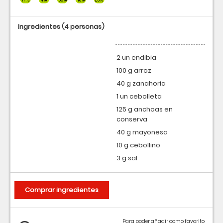
Ingredientes
(4 personas)
2 un endibia
100 g arroz
40 g zanahoria
1 un cebolleta
125 g anchoas en
conserva
40 g mayonesa
10 g cebollino
3 g sal
Comprar ingredientes
Para poder añadir como favorito