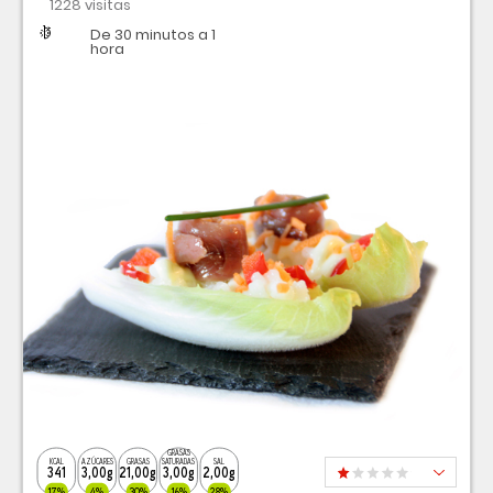
1228 visitas
Dificultad
Tiempo
De 30 minutos a 1
hora
GRASAS
KCAL
AZÚCARES
GRASAS
SATURADAS
SAL
341
3,00g
21,00g
3,00g
2,00g
17%
4%
30%
16%
28%