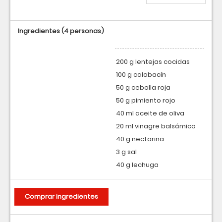
Ingredientes
(4 personas)
200 g lentejas cocidas
100 g calabacín
50 g cebolla roja
50 g pimiento rojo
40 ml aceite de oliva
20 ml vinagre balsámico
40 g nectarina
3 g sal
40 g lechuga
Comprar ingredientes