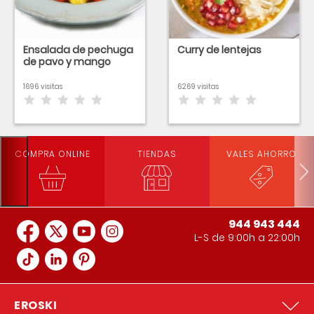
Ensalada de pechuga
Curry de lentejas
de pavo y mango
1696 visitas
6269 visitas
COMPRA ONLINE
TIENDAS
VALES AHORRO
944 943 444
L-S de 9:00h a 22:00h
EROSKI