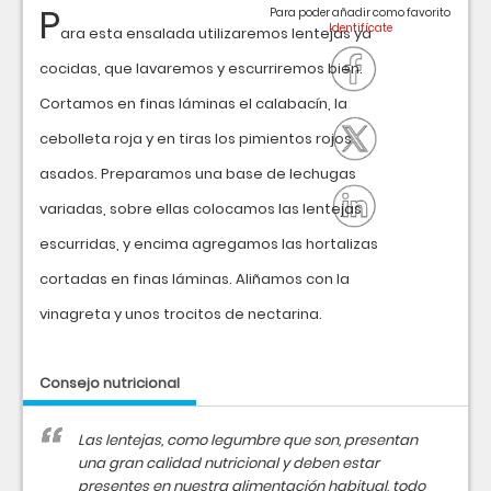
P
Para poder añadir como favorito
ara esta ensalada utilizaremos lentejas ya
cocidas, que lavaremos y escurriremos bien.
Cortamos en finas láminas el calabacín, la
cebolleta roja y en tiras los pimientos rojos
asados. Preparamos una base de lechugas
variadas, sobre ellas colocamos las lentejas
escurridas, y encima agregamos las hortalizas
cortadas en finas láminas. Aliñamos con la
vinagreta y unos trocitos de nectarina.
Consejo nutricional
Las lentejas, como legumbre que son, presentan
una gran calidad nutricional y deben estar
presentes en nuestra alimentación habitual, todo