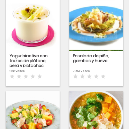
Yogur biactive con
Ensalada de piña,
trozos de plátano,
gambas y huevo
pera y pistachos
tostados
2188 visitas
2293 visitas