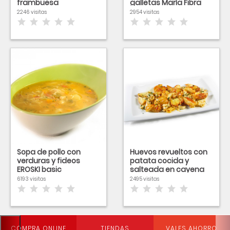
frambuesa
galletas María Fibra
2246 visitas
2954 visitas
Sopa de pollo con
Huevos revueltos con
verduras y fideos
patata cocida y
EROSKI basic
salteada en cayena
6193 visitas
2495 visitas
COMPRA ONLINE
TIENDAS
VALES AHORRO