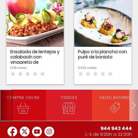
Ensalada de lentejas y
Pulpo a la plancha con
calabacín con
puré de boniato
vinagreta de
nectarina
1378 visitas
6353 visitas
COMPRA ONLINE
TIENDAS
VALES AHORRO
944 943 444
L-S de 9:00h a 22:00h