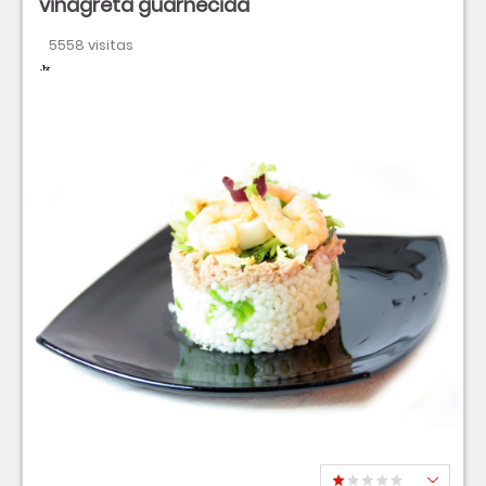
vinagreta guarnecida
5558 visitas
Dificultad
Tiempo