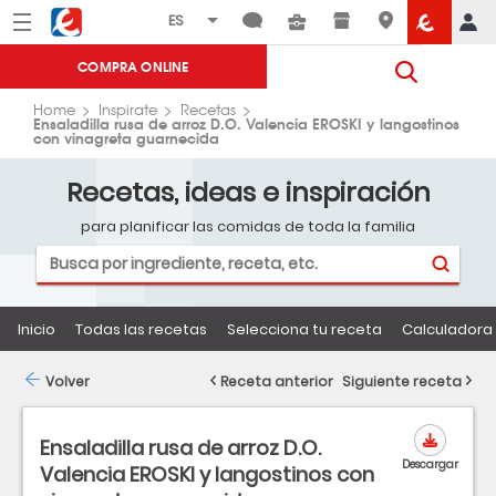
Menú
Eroski
COMPRA ONLINE
Home
Inspirate
Recetas
Ensaladilla rusa de arroz D.O. Valencia EROSKI y langostinos
con vinagreta guarnecida
Recetas, ideas e inspiración
para planificar las comidas de toda la familia
Inicio
Todas las recetas
Selecciona tu receta
Calculadora 
Volver
Receta anterior
Siguiente receta
Ensaladilla rusa de arroz D.O.
Descargar
Valencia EROSKI y langostinos con