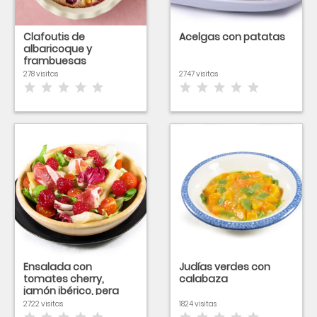
Clafoutis de
Acelgas con patatas
albaricoque y
frambuesas
278 visitas
2747 visitas
Ensalada con
Judías verdes con
tomates cherry,
calabaza
jamón ibérico, pera
conferencia y
2722 visitas
1824 visitas
vinagreta de