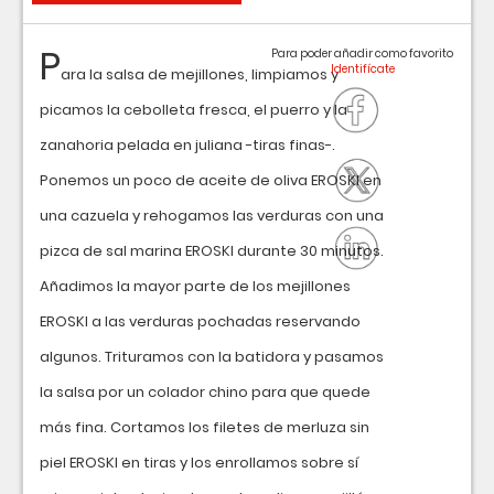
P
Para poder añadir como favorito
ara la salsa de mejillones, limpiamos y
picamos la cebolleta fresca, el puerro y la
zanahoria pelada en juliana -tiras finas-.
Ponemos un poco de aceite de oliva EROSKI en
una cazuela y rehogamos las verduras con una
pizca de sal marina EROSKI durante 30 minutos.
Añadimos la mayor parte de los mejillones
EROSKI a las verduras pochadas reservando
algunos. Trituramos con la batidora y pasamos
la salsa por un colador chino para que quede
más fina. Cortamos los filetes de merluza sin
piel EROSKI en tiras y los enrollamos sobre sí