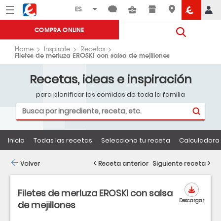
Menú
Eroski
COMPRA ONLINE
Home
Inspirate
Recetas
Filetes de merluza EROSKI con salsa de mejillones
Recetas, ideas e inspiración
para planificar las comidas de toda la familia
Inicio
Todas las recetas
Selecciona tu receta
Calculadora 
Volver
Receta anterior
Siguiente receta
Filetes de merluza EROSKI con salsa
Descargar
de mejillones