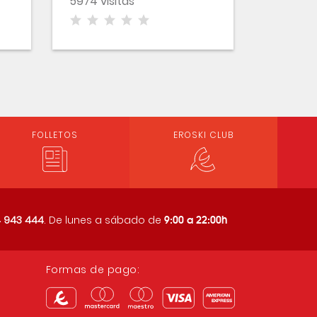
5974 visitas
FOLLETOS
EROSKI CLUB
9:00 a 22:00h
 943 444
. De lunes a sábado de
Formas de pago: