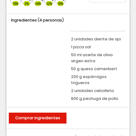
15%
2%
24%
22%
10%
Ingredientes
(4 personas)
2 unidades diente de ajo
1 pizca sal
50 ml aceite de oliva
virgen extra
50 g queso camenbert
200 g espárragos
trigueros
2 unidades cebolleta
600 g pechuga de pollo
Comprar ingredientes