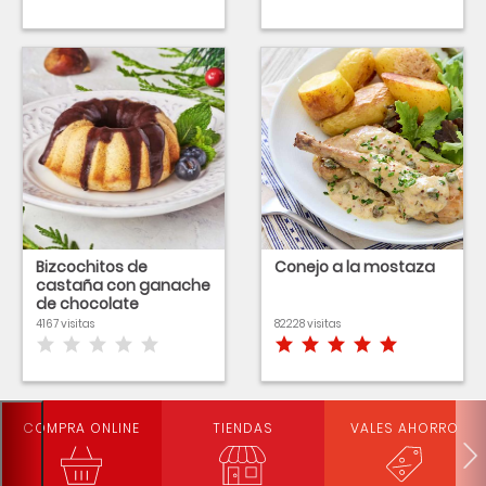
Bizcochitos de
Conejo a la mostaza
castaña con ganache
de chocolate
4167 visitas
82228 visitas
COMPRA ONLINE
TIENDAS
VALES AHORRO