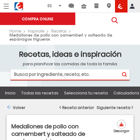
Menú
Eroski
COMPRA ONLINE
Home
Inspirate
Recetas
Medallones de pollo con camembert y salteado de
espárragos trigueros
Recetas, ideas e inspiración
para planificar las comidas de toda la familia
Inicio
Todas las recetas
Selecciona tu receta
Calculadora 
Volver
Receta anterior
Siguiente receta
Medallones de pollo con
Descargar
camembert y salteado de