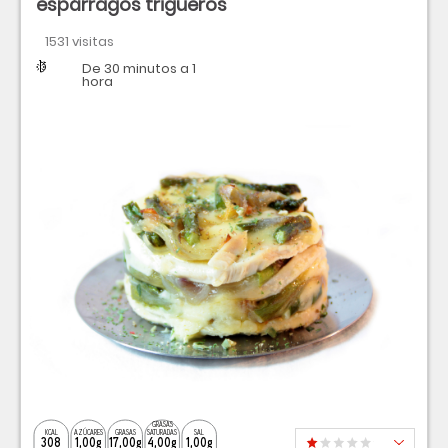
espárragos trigueros
1531 visitas
Dificultad
Tiempo
De 30 minutos a 1
hora
GRASAS
KCAL
AZÚCARES
GRASAS
SATURADAS
SAL
308
1,00g
17,00g
4,00g
1,00g