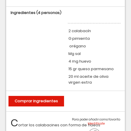
Ingredientes
(4 personas)
2 calabacín
G pimienta
orégano
Mg sal
4 mg huevo
15 gr queso parmesano
20 ml aceite de oliva
virgen extra
Comprar ingredientes
C
Para poder añadir como favorito
ortar los calabacines con forma de fideos