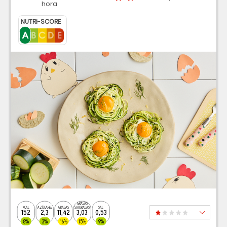
hora
NUTRI-SCORE
GRASAS
KCAL
AZÚCARES
GRASAS
SATURADAS
SAL
152
2,3
11,42
3,03
0,53
8%
3%
16%
15%
9%