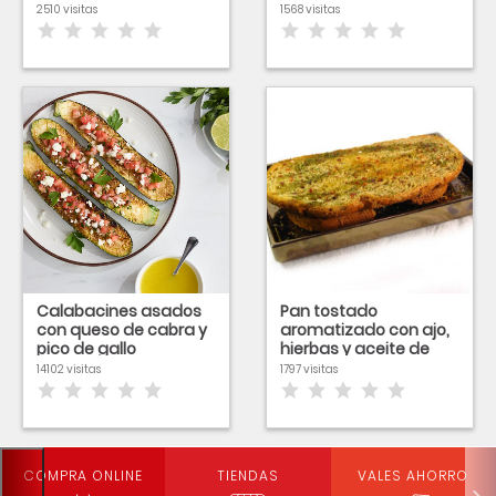
2510 visitas
1568 visitas
Calabacines asados
Pan tostado
con queso de cabra y
aromatizado con ajo,
pico de gallo
hierbas y aceite de
oliva
14102 visitas
1797 visitas
COMPRA ONLINE
TIENDAS
VALES AHORRO