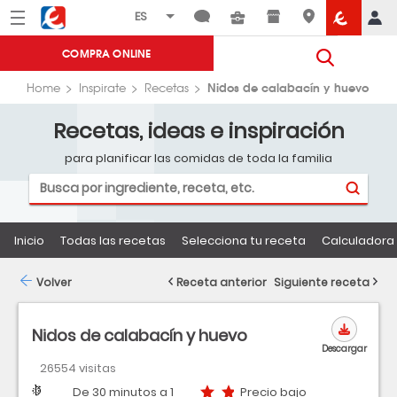
Menú
Eroski
COMPRA ONLINE
Nidos de calabacín y huevo
Home
Inspirate
Recetas
Recetas, ideas e inspiración
para planificar las comidas de toda la familia
Inicio
Todas las recetas
Selecciona tu receta
Calculadora 
Volver
Receta anterior
Siguiente receta
Nidos de calabacín y huevo
Descargar
26554 visitas
Dificultad
Tiempo
Precio bajo
De 30 minutos a 1
Precio bajo