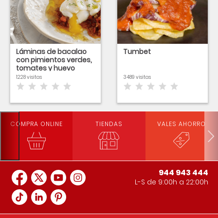
Láminas de bacalao
Tumbet
con pimientos verdes,
tomates y huevo
poché
1228 visitas
3489 visitas
COMPRA ONLINE
TIENDAS
VALES AHORRO
944 943 444
L-S de 9:00h a 22:00h