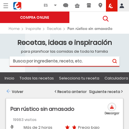
Menú
Eroski
COMPRA ONLINE
Pan rústico sin amasado
Home
Inspirate
Recetas
Recetas, ideas e inspiración
para planificar las comidas de toda la familia
Inicio
Todas las recetas
Selecciona tu receta
Calculadora 
Volver
Receta anterior
Siguiente receta
Pan rústico sin amasado
Descargar
19983 visitas
Dificultad
Tiempo
Precio bajo
Más de 2 horas
Precio bajo