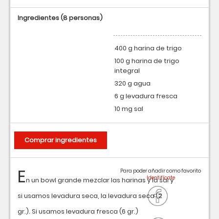
Ingredientes
(8 personas)
400 g harina de trigo
100 g harina de trigo
integral
320 g agua
6 g levadura fresca
10 mg sal
Comprar ingredientes
E
Para poder añadir como favorito
n un bowl grande mezclar las harinas y la sal y
si usamos levadura seca, la levadura seca (2
gr.). Si usamos levadura fresca (6 gr.)