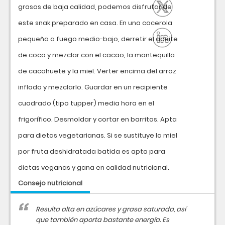
grasas de baja calidad, podemos disfrutar de
este snak preparado en casa. En una cacerola
pequeña a fuego medio-bajo, derretir el aceite
de coco y mezclar con el cacao, la mantequilla
de cacahuete y la miel. Verter encima del arroz
inflado y mezclarlo. Guardar en un recipiente
cuadrado (tipo tupper) media hora en el
frigorífico. Desmoldar y cortar en barritas. Apta
para dietas vegetarianas. Si se sustituye la miel
por fruta deshidratada batida es apta para
dietas veganas y gana en calidad nutricional.
Consejo nutricional
Resulta alta en azúcares y grasa saturada, así
que también aporta bastante energía. Es