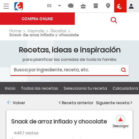
Menú
Eroski
COMPRA ONLINE
Home
Inspirate
Recetas
Snack de arroz inflado y chocolate
Recetas, ideas e inspiración
para planificar las comidas de toda la familia
Inicio
Todas las recetas
Selecciona tu receta
Calculadora 
Volver
Receta anterior
Siguiente receta
Snack de arroz inflado y chocolate
Descargar
4457 visitas