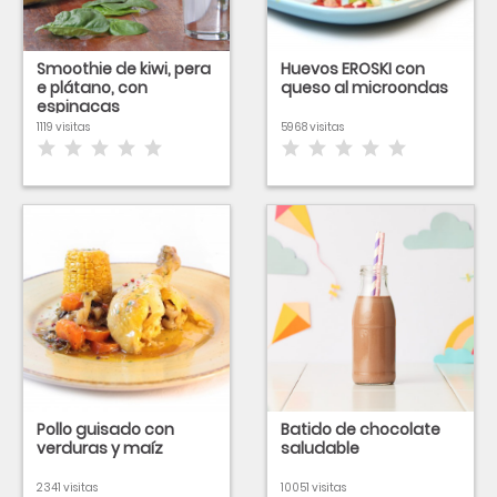
Smoothie de kiwi, pera
Huevos EROSKI con
e plátano, con
queso al microondas
espinacas
1119 visitas
5968 visitas
Pollo guisado con
Batido de chocolate
verduras y maíz
saludable
2341 visitas
10051 visitas