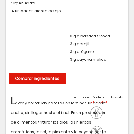
virgen extra
4 unidades diente de ajo
3 g albahaca fresca
3 g perejil
3 g orégano
3 g cayena molida
Comprar ingredientes
L
Para poder añadir como favorito
avar y cortar las patatas en laminas finas a lo
ancho, sin llegar hasta el final. En un procesador
de alimentos triturar los ajos, las hierbas
aromáticas, la sal, la pimienta y la cayena hasta