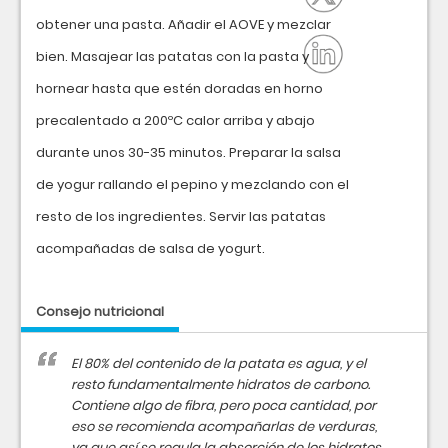
obtener una pasta. Añadir el AOVE y mezclar
bien. Masajear las patatas con la pasta y
hornear hasta que estén doradas en horno
precalentado a 200ºC calor arriba y abajo
durante unos 30-35 minutos. Preparar la salsa
de yogur rallando el pepino y mezclando con el
resto de los ingredientes. Servir las patatas
acompañadas de salsa de yogurt.
Consejo nutricional
El 80% del contenido de la patata es agua, y el
resto fundamentalmente hidratos de carbono.
Contiene algo de fibra, pero poca cantidad, por
eso se recomienda acompañarlas de verduras,
ya que así se regula la absorción de los hidratos