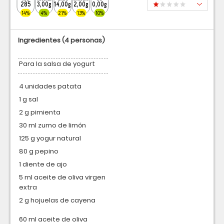
285
3,00g
14,00g
2,00g
0,00g
14%
4%
21%
13%
10%
Ingredientes
(4 personas)
Para la salsa de yogurt
4 unidades patata
1 g sal
2 g pimienta
30 ml zumo de limón
125 g yogur natural
80 g pepino
1 diente de ajo
5 ml aceite de oliva virgen
extra
2 g hojuelas de cayena
60 ml aceite de oliva