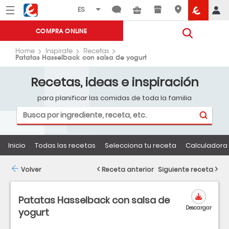
Menú
Eroski
COMPRA ONLINE
Home
Inspirate
Recetas
Patatas Hasselback con salsa de yogurt
Recetas, ideas e inspiración
para planificar las comidas de toda la familia
Inicio
Todas las recetas
Selecciona tu receta
Calculadora 
Volver
Receta anterior
Siguiente receta
Patatas Hasselback con salsa de
Descargar
yogurt