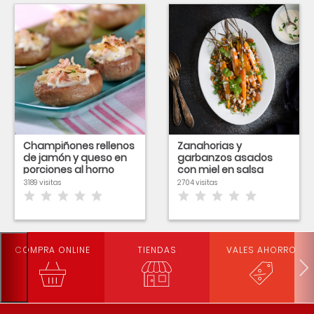
Champiñones rellenos
Zanahorias y
de jamón y queso en
garbanzos asados
porciones al horno
con miel en salsa
tahina
3189 visitas
2704 visitas
COMPRA ONLINE
TIENDAS
VALES AHORRO