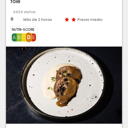
foie
4424 visitas
Dificultad
Tiempo
Precio medio
Más de 2 horas
Precio medio
NUTRI-SCORE