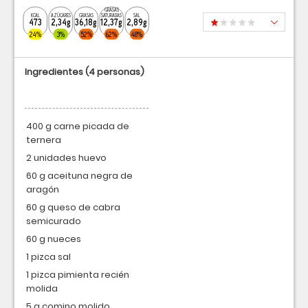
GRASAS
KCAL
AZÚCARES
GRASAS
SATURADAS
SAL
473
2,34g
36,18g
12,37g
2,89g
24%
3%
52%
62%
48%
Ingredientes
(4 personas)
400 g carne picada de
ternera
2 unidades huevo
60 g aceituna negra de
aragón
60 g queso de cabra
semicurado
60 g nueces
1 pizca sal
1 pizca pimienta recién
molida
5 g comino molido