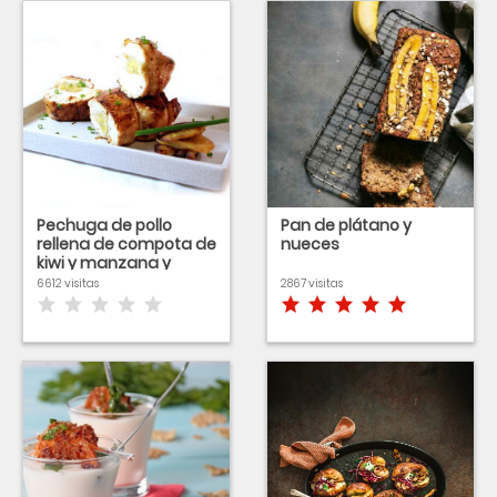
Pechuga de pollo
Pan de plátano y
rellena de compota de
nueces
kiwi y manzana y
vinagreta de café
6612 visitas
2867 visitas