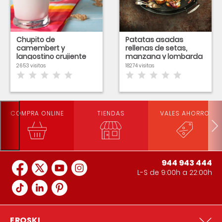
Chupito de
Patatas asadas
camembert y
rellenas de setas,
langostino crujiente
manzana y lombarda
2653 visitas
18274 visitas
COMPRA ONLINE
TIENDAS
VALES AHORRO
944 943 444
L-S de 9:00h a 22:00h
EROSKI