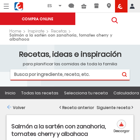
Menú
Eroski
COMPRA ONLINE
Home
Inspirate
Recetas
Salmón a la sartén con zanahoria, tomates cherry y
albahaca
Recetas, ideas e inspiración
para planificar las comidas de toda la familia
Inicio
Todas las recetas
Selecciona tu receta
Calculadora 
Volver
Receta anterior
Siguiente receta
Salmón a la sartén con zanahoria,
Descargar
tomates cherry y albahaca