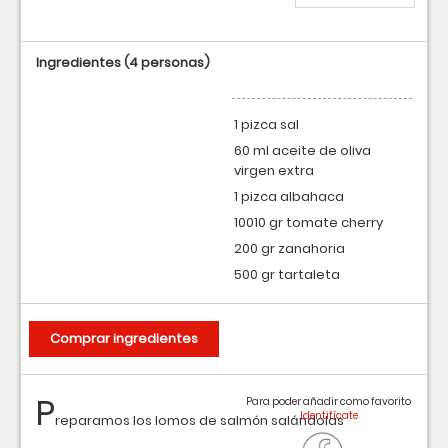
Ingredientes
(4 personas)
1 pizca sal
60 ml aceite de oliva
virgen extra
1 pizca albahaca
10010 gr tomate cherry
200 gr zanahoria
500 gr tartaleta
Comprar ingredientes
P
Para poder añadir como favorito
reparamos los lomos de salmón salándolas