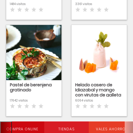
1484 visitas
3361 visitas
Pastel de berenjena
Helado casero de
gratinado
Idiazabal y mango
con virutas de galleta
y frutos secos
17642 visitas
6064 visitas
tostados
COMPRA ONLINE
TIENDAS
VALES AHORRO