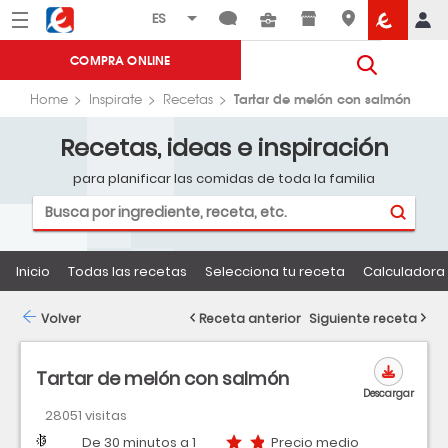
Menú
Eroski
COMPRA ONLINE
Tartar de melón con salmón
Home
Inspirate
Recetas
Recetas, ideas e inspiración
para planificar las comidas de toda la familia
Inicio
Todas las recetas
Selecciona tu receta
Calculadora 
Volver
Receta anterior
Siguiente receta
Tartar de melón con salmón
Descargar
28051 visitas
Dificultad
Tiempo
Precio medio
De 30 minutos a 1
Precio medio