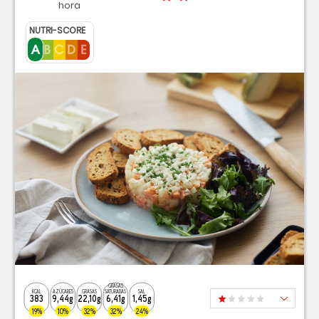
hora
NUTRI-SCORE
GRASAS
KCAL
AZÚCARES
GRASAS
SATURADAS
SAL
383
9,44g
22,10g
6,41g
1,45g
19%
10%
32%
32%
24%