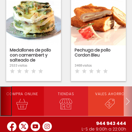
Medallones de pollo
Pechuga de pollo
con camembert y
Cordon Bleu
salteado de
espárragos trigueros
2533 visitas
3468 visitas
COMPRA ONLINE
TIENDAS
VALES AHORRO
944 943 444
L-S de 9:00h a 22:00h